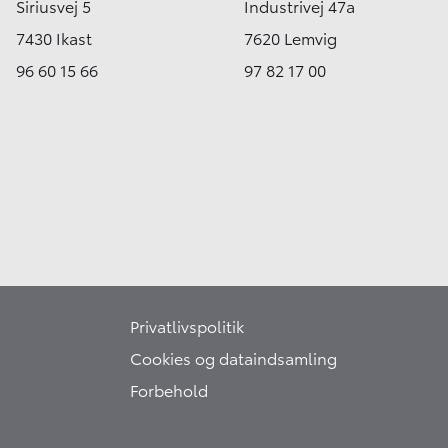
Siriusvej 5
Industrivej 47a
7430 Ikast
7620 Lemvig
96 60 15 66
97 82 17 00
Privatlivspolitik
Cookies og dataindsamling
Forbehold