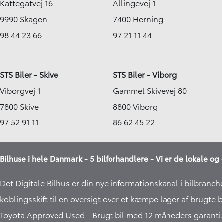
Kattegatvej 16
Allingevej 1
9990 Skagen
7400 Herning
98 44 23 66
97 21 11 44
STS Biler - Skive
STS Biler - Viborg
Viborgvej 1
Gammel Skivevej 80
7800 Skive
8800 Viborg
97 52 91 11
86 62 45 22
Bilhuse i hele Danmark - 5 bilforhandlere - Vi er de lokale og 
Det Digitale Bilhus er din nye informationskanal i bilbranch
koblingsskift til en oversigt over et kæmpe lager af
brugte b
Toyota Approved Used
- Brugt bil med 12 måneders garanti.