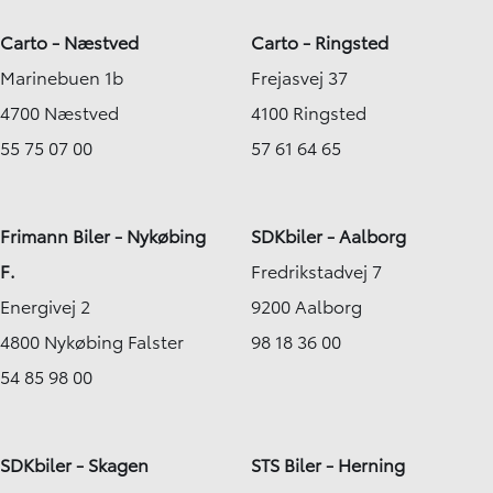
Carto - Næstved
Carto - Ringsted
Marinebuen 1b
Frejasvej 37
4700 Næstved
4100 Ringsted
55 75 07 00
57 61 64 65
Frimann Biler - Nykøbing
SDKbiler - Aalborg
F.
Fredrikstadvej 7
Energivej 2
9200 Aalborg
4800 Nykøbing Falster
98 18 36 00
54 85 98 00
SDKbiler - Skagen
STS Biler - Herning