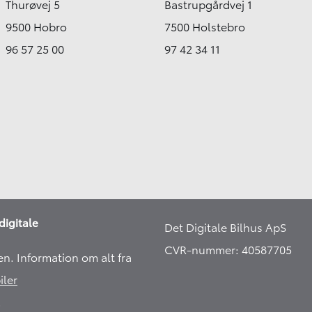
Thurøvej 5
Bastrupgårdvej 1
9500 Hobro
7500 Holstebro
96 57 25 00
97 42 34 11
digitale
Det Digitale Bilhus ApS
CVR-nummer: 40587705
en. Information om alt fra
iler
​