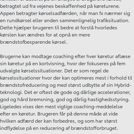
betragtet ud fra vejenes beskaffenhed på køreturene.
Appen betragter kørselsadfærden, når man fx nærmer sig
en rundkørsel eller anden sammenlignelig trafiksituation.
Dette hjælper brugeren til bedre at forstå hvorledes
kørslen kan ændres for at opnå en mere
brændstofbesparende kørsel.
Brugerne kan modtage coaching efter hver køretur aflæse
sin køretur på en kortvisning, hvor der fokuseres på fem
udvalgte kørselssituationer. Det er som regel de
kørselssituationer hvor der kan optimeres mest i forhold til
brændstofreducering og med størst udbytte af sin Hybrid-
teknologi. Det er oftest de gode og dårlige accelerationer,
god og hård bremsning, god og dårlig hastighedsstyring.
Ligeledes vises den mest vigtige coaching-meddelelse
efter en køretur. Brugeren får på denne måde at vide
hvilken adfærd der kan forbedres, og som har størst
indflydelse på en reducering af brændstofforbruget.