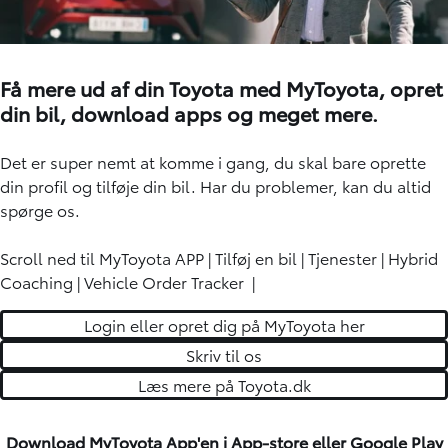
Få mere ud af din Toyota med MyToyota, opret
din bil, download apps og meget mere.
Det er super nemt at komme i gang, du skal bare oprette
din profil og tilføje din bil. Har du problemer, kan du altid
spørge os.
Scroll ned til
MyToyota APP
|
Tilføj en bil
|
Tjenester
|
Hybrid
Coaching
|
Vehicle Order Tracker
|
Login eller opret dig på MyToyota her
Skriv til os
Læs mere på Toyota.dk
Download MyToyota App'en
i App-store eller Google Play