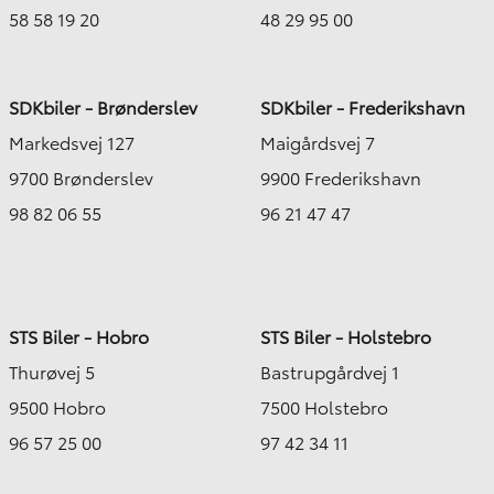
58 58 19 20
48 29 95 00
SDKbiler - Brønderslev
SDKbiler - Frederikshavn
Markedsvej 127
Maigårdsvej 7
9700 Brønderslev
9900 Frederikshavn
98 82 06 55
96 21 47 47
STS Biler - Hobro
STS Biler - Holstebro
Thurøvej 5
Bastrupgårdvej 1
9500 Hobro
7500 Holstebro
96 57 25 00
97 42 34 11