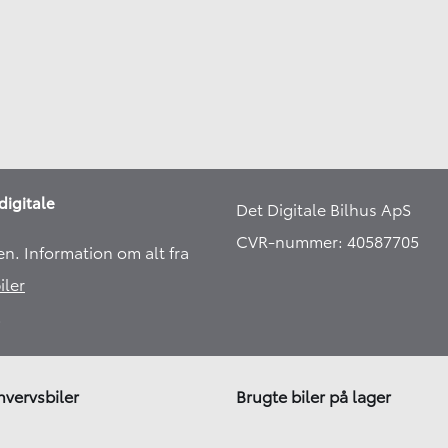
digitale
Det Digitale Bilhus ApS
CVR-nummer: 40587705
en. Information om alt fra
iler
​
hvervsbiler
Brugte biler på lager