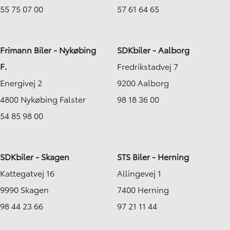
55 75 07 00
57 61 64 65
Frimann Biler - Nykøbing
SDKbiler - Aalborg
F.
Fredrikstadvej 7
Energivej 2
9200 Aalborg
4800 Nykøbing Falster
98 18 36 00
54 85 98 00
SDKbiler - Skagen
STS Biler - Herning
Kattegatvej 16
Allingevej 1
9990 Skagen
7400 Herning
98 44 23 66
97 21 11 44