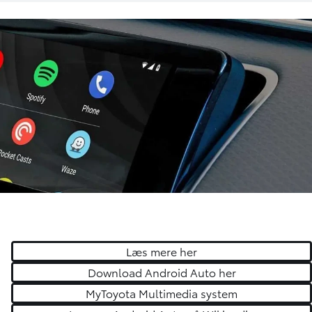
Læs mere her
Download Android Auto her
MyToyota Multimedia system