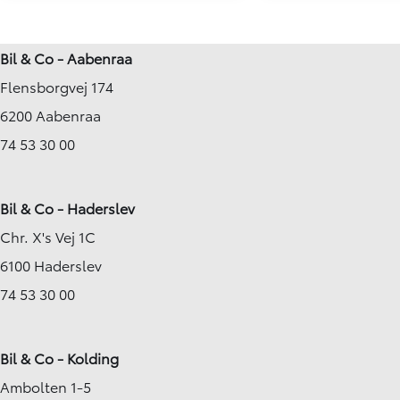
450h+ 2,5 Plugin-hybrid Business Plus 4WD 309HK 5d Trinl. Gear
13.800 km
14.277 km
Bil & Co - Aabenraa
2025
2024
Flensborgvej 174
Plug-in hybrid (Benzin / El)
Hybrid (Benzin / El)
Aalborg SV
Aalborg SV
6200 Aabenraa
529.900
KONTANT
KONTANT
KR.
5.713
74 53 30 00
FINANSIERING
FINANSIERING
KR.
Bil & Co - Haderslev
Chr. X's Vej 1C
6100 Haderslev
74 53 30 00
Bil & Co - Kolding
Ambolten 1-5