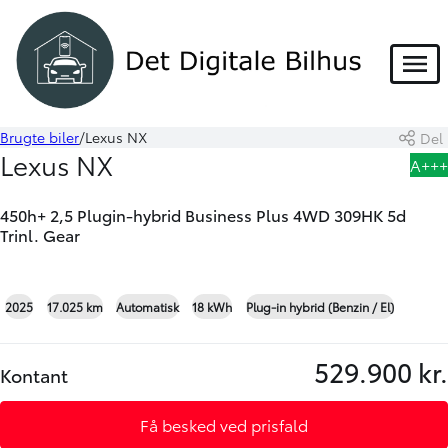
HYBRID
Menu
Brugte biler
Lexus NX
Del
Book prøvetur
Beregn byttepris
Lexus NX
A+++
Skriv til os
450h+ 2,5 Plugin-hybrid Business Plus 4WD 309HK 5d
Trinl. Gear
+29
2025
17.025 km
Automatisk
18 kWh
Plug-in hybrid (Benzin / El)
529.900 kr.
Kontant
Få besked ved prisfald