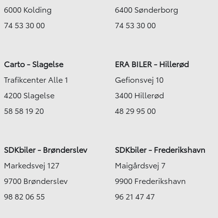
Nørresundby
6000 Kolding
6400 Sønderborg
169.900
KONTANT
KR.
74 53 30 00
74 53 30 00
FINANSIERING
Carto - Slagelse
ERA BILER - Hillerød
Trafikcenter Alle 1
Gefionsvej 10
4200 Slagelse
3400 Hillerød
58 58 19 20
48 29 95 00
SDKbiler - Brønderslev
SDKbiler - Frederikshavn
Markedsvej 127
Maigårdsvej 7
9700 Brønderslev
9900 Frederikshavn
98 82 06 55
96 21 47 47