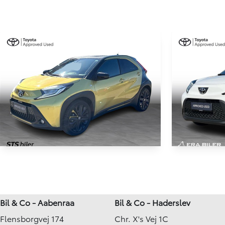
Toyota Aygo X
Toyota A
1,0 VVT-I Pulse Edition Design 72HK 5d Aut.
1,0 VVT-I Acti
5.724 km
8.000 km
Bil & Co - Aabenraa
Bil & Co - Haderslev
2023
2025
Flensborgvej 174
Chr. X's Vej 1C
Benzin
Benzin