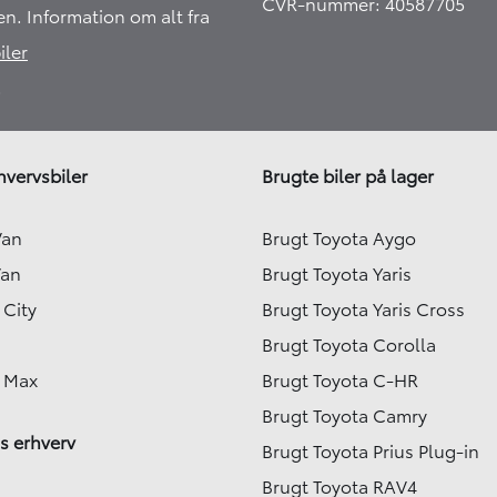
CVR-nummer: 40587705
en. Information om alt fra
iler
​
hvervsbiler
Brugte biler på lager
Van
Brugt Toyota Aygo
Van
Brugt Toyota Yaris
 City
Brugt Toyota Yaris Cross
Brugt Toyota Corolla
e Max
Brugt Toyota C-HR
Brugt Toyota Camry
s erhverv
Brugt Toyota Prius Plug-in
Brugt Toyota RAV4