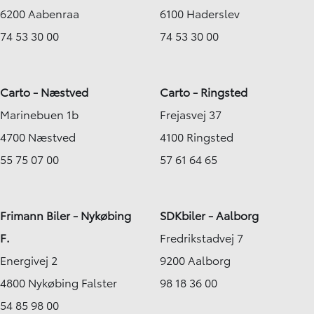
Hobro
Hillerød
6200 Aabenraa
6100 Haderslev
169.900
KONTANT
KONTANT
KR.
2.909
74 53 30 00
74 53 30 00
FINANSIERING
KR.
Carto - Næstved
Carto - Ringsted
Marinebuen 1b
Frejasvej 37
4700 Næstved
4100 Ringsted
55 75 07 00
57 61 64 65
Frimann Biler - Nykøbing
SDKbiler - Aalborg
F.
Fredrikstadvej 7
Energivej 2
9200 Aalborg
4800 Nykøbing Falster
98 18 36 00
54 85 98 00