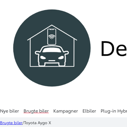
Nye biler
Brugte biler
Kampagner
Elbiler
Plug-in Hyb
Toyota Aygo X
154.900 kr.
1.775 kr.
Brugte biler
Toyota Aygo X
1,0 VVT-I Envy 72HK 5d Aut.
KONTANT
FINANSIERING