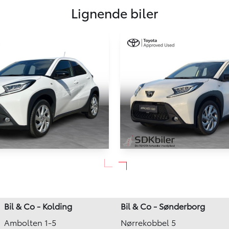
Lignende biler
Toyota Aygo X
ygo X
1,0 VVT-I Active 72HK 5d Aut
ve 72HK 5d Aut.
4.000 km
Bil & Co - Kolding
Bil & Co - Sønderborg
2025
Ambolten 1-5
Nørrekobbel 5
Benzin