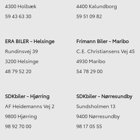
Aalborg SV
4300 Holbæk
4400 Kalundborg
169.900
154.900
KONTANT
KR.
KR.
1.914
1.767
59 43 63 30
59 51 09 82
FINANSIERING
KR.
KR.
ERA BILER - Helsinge
Frimann Biler - Maribo
Rundinsvej 39
C.E. Christiansens Vej 45
3200 Helsinge
4930 Maribo
48 79 52 20
54 78 29 00
SDKbiler - Hjørring
SDKbiler - Nørresundby
AF Heidemanns Vej 2
Sundsholmen 13
9800 Hjørring
9400 Nørresundby
98 92 70 00
98 17 05 55