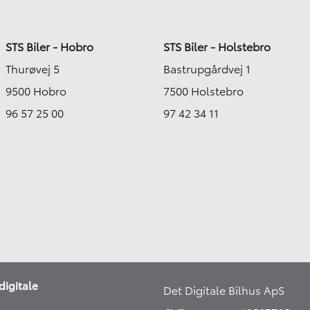
STS Biler - Hobro
STS Biler - Holstebro
Thurøvej 5
Bastrupgårdvej 1
9500 Hobro
7500 Holstebro
96 57 25 00
97 42 34 11
digitale
Det Digitale Bilhus ApS