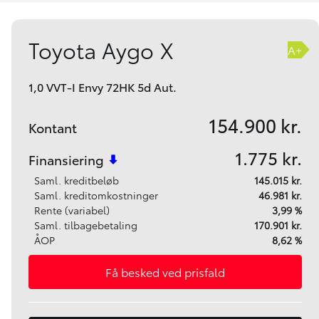
Toyota Aygo X
A+
1,0 VVT-I Envy 72HK 5d Aut.
154.900 kr.
Kontant
1.775 kr.
Finansiering
Saml. kreditbeløb
145.015 kr.
Saml. kreditomkostninger
46.981 kr.
Rente (variabel)
3,99 %
Saml. tilbagebetaling
170.901 kr.
ÅOP
8,62 %
Få besked ved prisfald