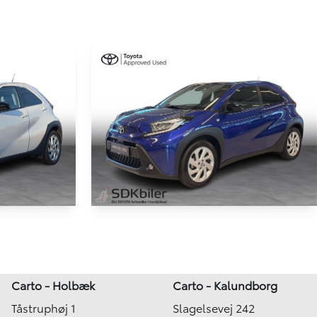
Toyota Aygo X
.
1,0 VVT-I Active 72HK 5d
4.800 km
Carto - Holbæk
Carto - Kalundborg
2025
Tåstruphøj 1
Slagelsevej 242
Benzin