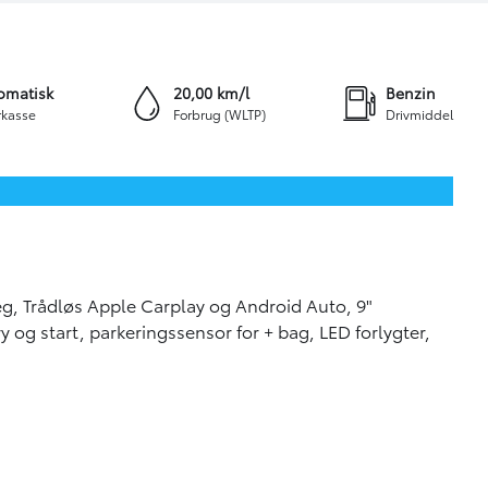
+24
Skriv til os
omatisk
20,00 km/l
Benzin
kasse
Forbrug (WLTP)
Drivmiddel
æg, Trådløs Apple Carplay og Android Auto, 9"
og start, parkeringssensor for + bag, LED forlygter,