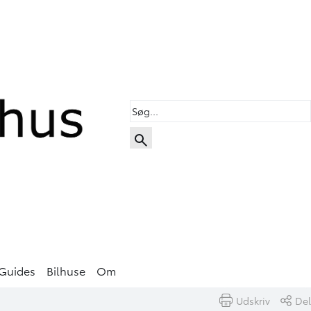
Guides
Bilhuse
Om
Udskriv
Del
Book prøvetur
Beregn byttepris