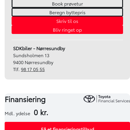
Book prøvetur
Beregn byttepris
Skriv til os
Bliv ringet op
SDKbiler - Nørresundby
Sundsholmen 13
9400 Nørresundby
Tlf.
98 17 05 55