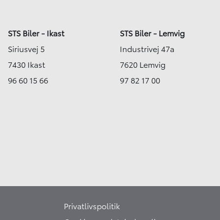
STS Biler - Ikast
STS Biler - Lemvig
Siriusvej 5
Industrivej 47a
7430 Ikast
7620 Lemvig
96 60 15 66
97 82 17 00
Privatlivspolitik