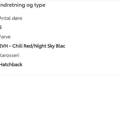
Indretning og type
Antal døre
5
Farve
2VH - Chili Red/Night Sky Blac
Karosseri
Hatchback