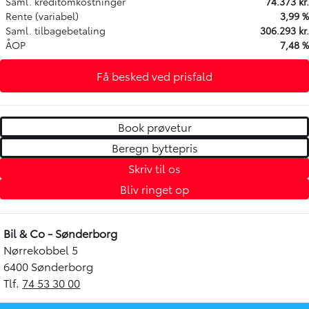
Saml. kreditomkostninger
74.373 kr.
Rente (variabel)
3,99 %
Saml. tilbagebetaling
306.293 kr.
ÅOP
7,48 %
Få besked ved prisfald
Book prøvetur
Beregn byttepris
Skriv til os
Bliv ringet op
Bil & Co - Sønderborg
Nørrekobbel 5
6400 Sønderborg
Tlf.
74 53 30 00