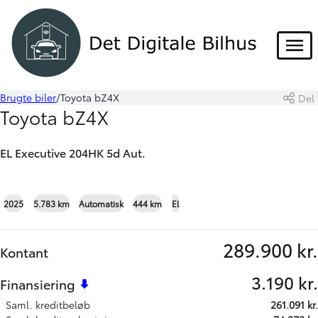
Menu
Brugte biler
Toyota bZ4X
Del
Book prøvetur
Beregn byttepris
Toyota bZ4X
Skriv til os
EL Executive 204HK 5d Aut.
+27
2025
5.783 km
Automatisk
444 km
El
289.900 kr.
Kontant
3.190 kr.
Finansiering
Saml. kreditbeløb
261.091 kr.