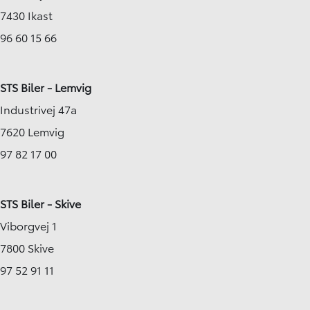
7430 Ikast
96 60 15 66
STS Biler - Lemvig
Industrivej 47a
7620 Lemvig
97 82 17 00
STS Biler - Skive
Viborgvej 1
7800 Skive
97 52 91 11