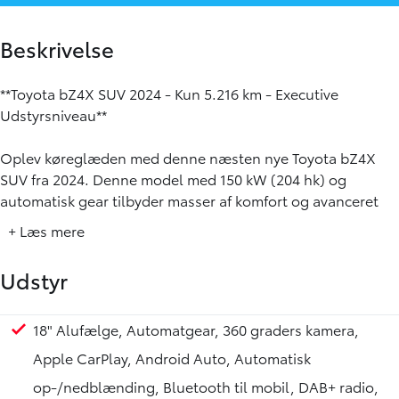
Beskrivelse
**Toyota bZ4X SUV 2024 - Kun 5.216 km - Executive
Udstyrsniveau**
Oplev køreglæden med denne næsten nye Toyota bZ4X
SUV fra 2024. Denne model med 150 kW (204 hk) og
automatisk gear tilbyder masser af komfort og avanceret
teknologi. Med kun 5.216 km på tælleren, er bilen nærmest
+ Læs mere
som ny og klar til flere eventyr. Køretøjet befinder sig i
Sønderborg og kan opleves efter aftale. Kontakt os gerne
Udstyr
på email soenderborg@toyota.dk for mere information.
**Nøglefunktioner:**
18" Alufælge, Automatgear, 360 graders kamera,
Apple CarPlay, Android Auto, Automatisk
- **Effekt:** 150 kW (204 hk) med automatisk gear
op-/nedblænding, Bluetooth til mobil, DAB+ radio,
- **Registrering:** Først indregistreret i 2025