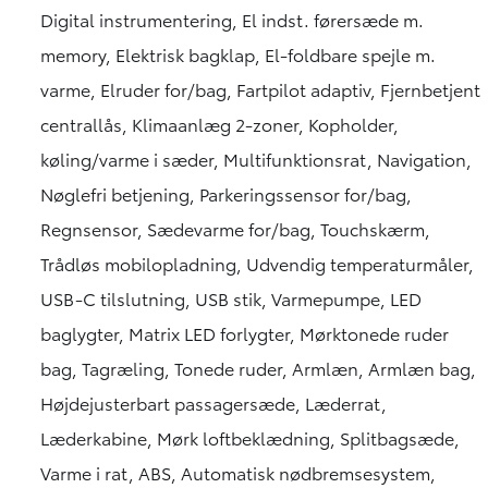
- **Udstyrsniveau:** Executive
Digital instrumentering, El indst. førersæde m.
- **Komfort og Teknologi:**
memory, Elektrisk bagklap, El-foldbare spejle m.
- 18" Alufælge
varme, Elruder for/bag, Fartpilot adaptiv, Fjernbetjent
- Adaptiv fartpilot
- 360 graders kamera
centrallås, Klimaanlæg 2-zoner, Kopholder,
- Apple CarPlay og Android Auto
køling/varme i sæder, Multifunktionsrat, Navigation,
- Digital instrumentering
Nøglefri betjening, Parkeringssensor for/bag,
- Elektrisk bagklap
- Fuld læderkabine med køling/varme i sæder
Regnsensor, Sædevarme for/bag, Touchskærm,
- El indstilligt førersæde med memory
Trådløs mobilopladning, Udvendig temperaturmåler,
- Multifunktionsrat med varme
USB-C tilslutning, USB stik, Varmepumpe, LED
- Navigation og touchskærm
- Nøglefri betjening
baglygter, Matrix LED forlygter, Mørktonede ruder
- Parkeringssensorer for og bag
bag, Tagræling, Tonede ruder, Armlæn, Armlæn bag,
- Trådløs mobilopladning
Højdejusterbart passagersæde, Læderrat,
- Matrix LED forlygter
Læderkabine, Mørk loftbeklædning, Splitbagsæde,
- **Sikkerhed og Praktiske Funktioner:**
Varme i rat, ABS, Automatisk nødbremsesystem,