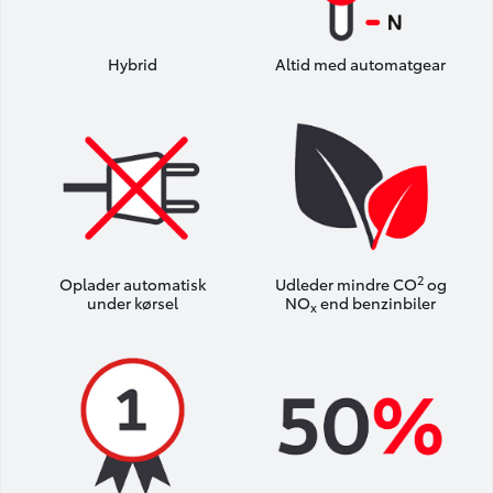
Hybrid
Altid med automatgear
2
Oplader automatisk
Udleder mindre CO
og
under kørsel
NO
end benzinbiler
x