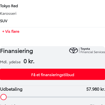
Automatisk
4460 mm
Tokyo Red
Tilkoblingsvægt med bremser
Karosseri
750 kg
SUV
Tilkoblingsvægt uden bremser
+ Vis flere
750 kg