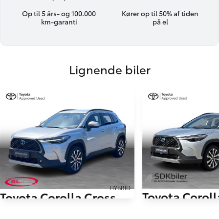
Op til 5 års- og 100.000
Kører op til 50% af tiden
km-garanti
på el
Lignende biler
HYBRID
Toyota Coroll
Toyota Corolla Cross
2,0 Hybrid Style Comfort E-CVT 197HK 5d Aut.