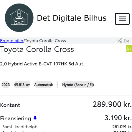
HYBRID
Menu
Brugte biler
Toyota Corolla Cross
Del
Book prøvetur
Beregn byttepris
Toyota Corolla Cross
A+
Skriv til os
2,0 Hybrid Active E-CVT 197HK 5d Aut.
+22
2023
49.813 km
Automatisk
-
Hybrid (Benzin / El)
289.900 kr.
Kontant
3.190 kr.
Finansiering
Saml. kreditbeløb
261.091 kr.