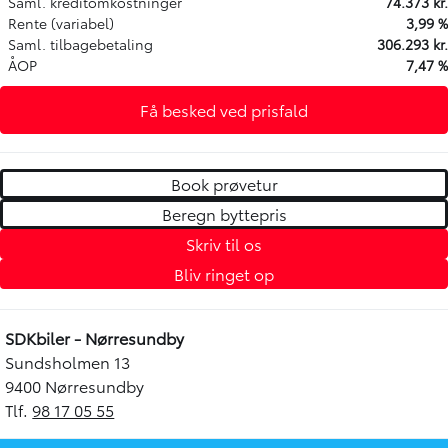
Saml. kreditomkostninger
74.373 kr.
Rente (variabel)
3,99 %
Saml. tilbagebetaling
306.293 kr.
ÅOP
7,47 %
Få besked ved prisfald
Book prøvetur
Beregn byttepris
Skriv til os
Bliv ringet op
SDKbiler - Nørresundby
Sundsholmen 13
9400 Nørresundby
Tlf.
98 17 05 55