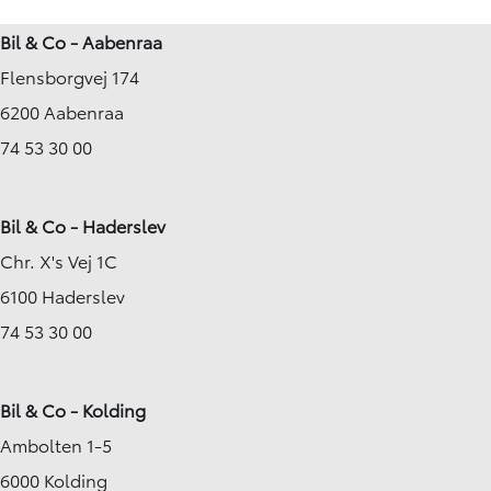
63.000 km
50.000 km
Bil & Co - Aabenraa
2022
2022
Flensborgvej 174
Hybrid (Benzin / El)
Hybrid (Benzin / El)
Hjørring
Sønderborg
6200 Aabenraa
274.990
KONTANT
KONTANT
KR.
3.031
74 53 30 00
FINANSIERING
KR.
Bil & Co - Haderslev
Chr. X's Vej 1C
6100 Haderslev
74 53 30 00
Bil & Co - Kolding
Ambolten 1-5
6000 Kolding