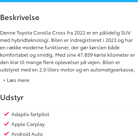
Beskrivelse
Denne Toyota Corolla Cross fra 2022 er en pålidelig SUV
med hybridteknologi. Bilen er indregistreret i 2023 og har
en række moderne funktioner, der gør kørslen både
komfortabel og smidig. Med sine 47.859 kørte kilometer er
den klar til mange flere oplevelser på vejen. Bilen er
udstyret med en 2,0 liters motor og en automatgearkasse,
der leverer op til 197 hestekræfter. Med fem praktiske døre
+ Læs mere
og en rummelig kabine tilbyder den komfort og
bekvemmelighed for både fører og passagerer.
Udstyr
- Adaptiv fartpilot
- Apple Carplay (trådløs)
Adaptiv fartpilot
Stofindtræk
Auto hold
Isofix
Vejbaneassistent
Hybrid
Ikke ryger
TOYOTA APPROVED USED - Brugt med Garanti
Mulighed for TOYOTA RELAX - op til 10 års serviceakt
Fjernbetjent centrallås
Servo
USB stik
El-spejle
ABS
Alarm
Antispin
ESP
Service bog
- Android Auto
Apple Carplay
- Bakkamera
Android Auto
- Bluetooth med ratbetjening