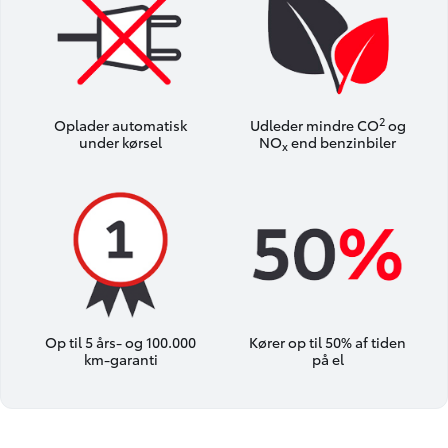
2
Oplader automatisk
Udleder mindre CO
og
under kørsel
NO
end benzinbiler
x
Op til 5 års- og 100.000
Kører op til 50% af tiden
km-garanti
på el