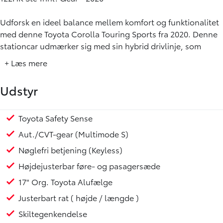
Udforsk en ideel balance mellem komfort og funktionalitet
med denne Toyota Corolla Touring Sports fra 2020. Denne
stationcar udmærker sig med sin hybrid drivlinje, som
kombinerer benzin og el for at levere en behagelig og
+ Læs mere
effektiv køreoplevelse. Køretøjet har kørt 72.000 km.
Udstyr
**Nøglefunktioner og Udstyr:**
- Adaptiv fartpilot
- Apple Carplay og Android Auto
Toyota Safety Sense
Multifunktionsrat
Sædevarme for
USB stik
Kopholder
Læderrat
LED forlygter
Tagræling
Metallak
Mørktonede ruder bag
Armlæn
Rat m. varme
Automatisk op-/nedblænding
Fartpilot adaptiv
Head-up display
Parkeringssensor for/bag
Automatisk nødopkald
Dæktrykssensor
Bluetooth
Digital instrumentering
Trådløs mobilopladning
Bagagerumsdækken
- Bakkamera
Aut./CVT-gear (Multimode S)
- Bluetooth integration
Nøglefri betjening (Keyless)
- Automatisk op-/nedblænding
- Klimaanlæg med 2-zoners styring
Højdejusterbar føre- og pasagersæde
- Sædevarme foran
17" Org. Toyota Alufælge
- LED for- og baglygter
Justerbart rat ( højde / længde )
- Mørktonede bagruder
- Tågelygter
Skiltegenkendelse