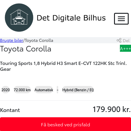
HYBRID
Menu
Brugte biler
Toyota Corolla
Del
Book prøvetur
Beregn byttepris
Toyota Corolla
A+++
Skriv til os
Touring Sports 1,8 Hybrid H3 Smart E-CVT 122HK Stc Trinl.
Gear
+21
2020
72.000 km
Automatisk
-
Hybrid (Benzin / El)
179.900 kr.
Kontant
Få besked ved prisfald