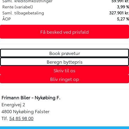
Saml. kreditomkostninger
59.991 kr.
Rente (variabel)
3,99 %
Saml. tilbagebetaling
327.901 kr.
ÅOP
5,27 %
Få besked ved prisfald
Book prøvetur
Beregn byttepris
Skriv til os
Bliv ringet op
Frimann Biler - Nykøbing F.
Energivej 2
4800 Nykøbing Falster
Tlf.
54 85 98 00