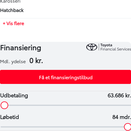
Karosseri
-
Hatchback
Tilkoblingsvægt uden bremser
+ Vis flere
-