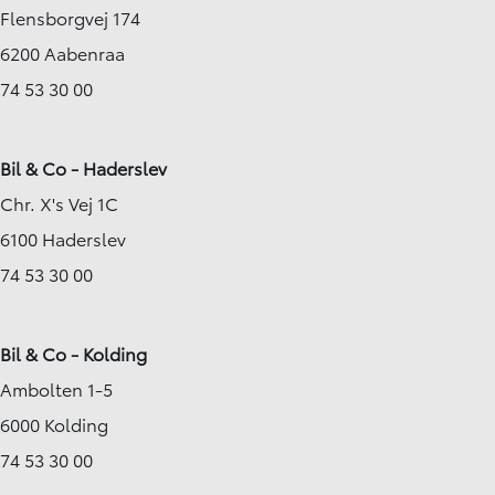
Flensborgvej 174
Plug-in hybrid (Benzin / El)
Plug-in hybrid (Benzi
Frederikshavn
Viborg
6200 Aabenraa
349.900
KONTANT
KONTANT
KR.
4.916
74 53 30 00
FINANSIERING
FINANSIERING
KR.
Bil & Co - Haderslev
Chr. X's Vej 1C
6100 Haderslev
74 53 30 00
Bil & Co - Kolding
Ambolten 1-5
6000 Kolding
74 53 30 00