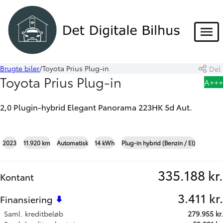
DEMO
HYBRID
Menu
Brugte biler
Toyota Prius Plug-in
Del
Book prøvetur
Beregn byttepris
Toyota Prius Plug-in
A+++
Skriv til os
2,0 Plugin-hybrid Elegant Panorama 223HK 5d Aut.
+23
2023
11.920 km
Automatisk
14 kWh
Plug-in hybrid (Benzin / El)
335.188 kr.
Kontant
3.411 kr.
Finansiering
Saml. kreditbeløb
279.955 kr.