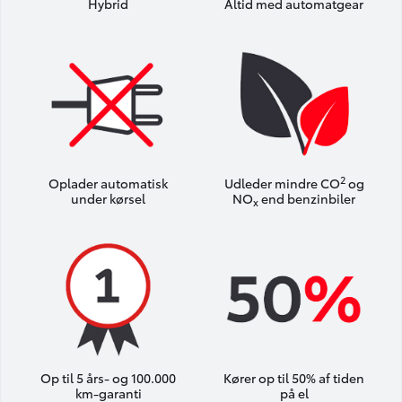
Hybrid
Altid med automatgear
2
Oplader automatisk
Udleder mindre CO
og
under kørsel
NO
end benzinbiler
x
Op til 5 års- og 100.000
Kører op til 50% af tiden
km-garanti
på el