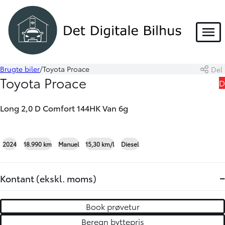
DEMO
Menu
Brugte biler
Toyota Proace
Del
Book prøvetur
Beregn byttepris
Toyota Proace
D
Skriv til os
Long 2,0 D Comfort 144HK Van 6g
2024
18.990 km
Manuel
15,30 km/l
Diesel
-
Kontant (ekskl. moms)
Book prøvetur
Beregn byttepris