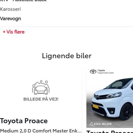
Antal cylindre
Tilkoblingsvægt med bremser
Karosseri
4
2500 kg
Varevogn
Antal gear
Tilkoblingsvægt uden bremser
+ Vis flere
6
750 kg
Partikelfilter (DPF)
Tankstørrelse
Lignende biler
Ja
-
Toyota Proace
Medium 2,0 D Comfort Master Enkelt skydedør Dobbelt bagdør u/rude 122HK Van 8g Aut.
Toyota Proac