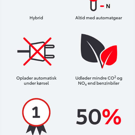
Hybrid
Altid med automatgear
2
Oplader automatisk
Udleder mindre CO
og
under kørsel
NO
end benzinbiler
x