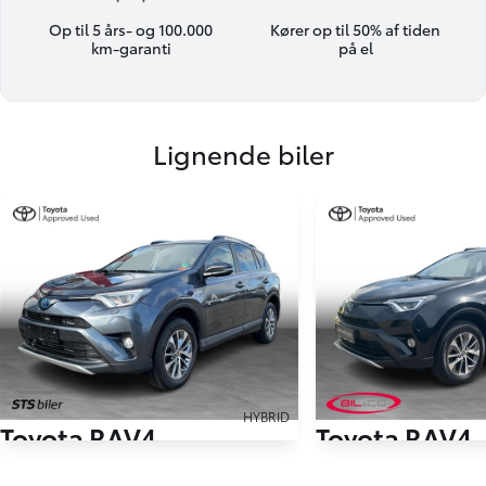
Op til 5 års- og 100.000
Kører op til 50% af tiden
km-garanti
på el
Lignende biler
HYBRID
Toyota RAV4
Toyota RAV4
2,5 Hybrid H3 Safety Sense 4x2 197HK 5d 6g Aut.