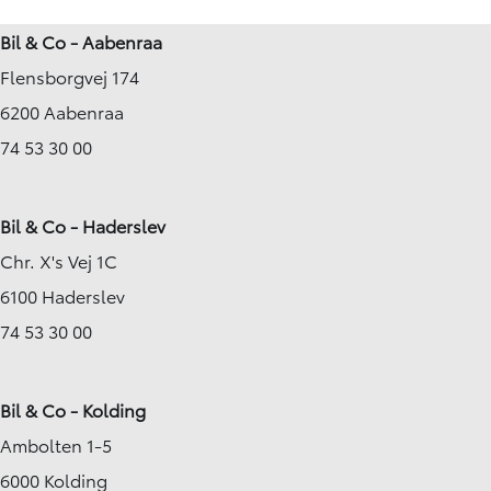
109.000 km
125.630 km
Bil & Co - Aabenraa
2018
2019
Flensborgvej 174
Hybrid (Benzin / El)
Hybrid (Benzin / El)
Skive
Haderslev
6200 Aabenraa
184.900
KONTANT
KONTANT
KR.
3.249
74 53 30 00
FINANSIERING
FINANSIERING
KR.
Bil & Co - Haderslev
Chr. X's Vej 1C
6100 Haderslev
74 53 30 00
Bil & Co - Kolding
Ambolten 1-5
6000 Kolding