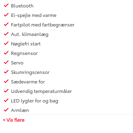
- Bakkamera
Bluetooth
- Bluetooth
El-spejle med varme
- El-spejle med varme
Fartpilot med fartbegrænser
- Fartpilot med fartbegrænser
- Automatisk klimaanlæg
Aut. klimaanlæg
- Nøglefri start
Nøglefri start
- Regnsensor
Regnsensor
- Skumringssensor
- Sædevarme foran
Servo
- Udvendig temperaturmåler
Skumringscensor
- LED lygter for og bag
Sædevarme for
- Højdejusterbart førersæde
- Justerbart rat
Udvendig temperaturmåler
- Kopholder
LED lygter for og bag
- Multifunktionslæderrat
Armlæn
- Splitbagsæde
- Stofindtræk
+ Vis flere
- Isofix