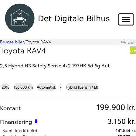
HYBRID
Menu
Brugte biler
Toyota RAV4
Del
Book prøvetur
Beregn byttepris
Toyota RAV4
A+
Skriv til os
2,5 Hybrid H3 Safety Sense 4x2 197HK 5d 6g Aut.
+23
2018
136.000 km
Automatisk
-
Hybrid (Benzin / El)
199.900 kr.
Kontant
3.150 kr.
Finansiering
Saml. kreditbeløb
181.844 kr.