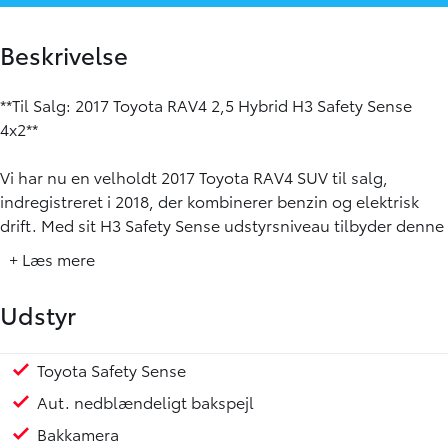
Beskrivelse
**Til Salg: 2017 Toyota RAV4 2,5 Hybrid H3 Safety Sense
4x2**
Vi har nu en velholdt 2017 Toyota RAV4 SUV til salg,
indregistreret i 2018, der kombinerer benzin og elektrisk
drift. Med sit H3 Safety Sense udstyrsniveau tilbyder denne
bil en komfortabel og sikker køreoplevelse. Køretøjet har
+ Læs mere
kørt 136.000 km og er udstyret med en automatisk
gearkasse, der giver en smidig overførsel af kraft fra den 2,5
Udstyr
liters motor med 197 HK.
**Vigtigste udstyr:**
Toyota Safety Sense
Højdejusterbart førersæde
Justerbart rat
Kopholder
Multifunktionslæderrat
Splitbagsæde
Stofindtræk
Dæktrykssensor
Isofix
Airbag
ABS
ESP
Aut. nedblændeligt bakspejl
- Toyota Safety Sense
Bakkamera
- Automatisk nedblændeligt bakspejl