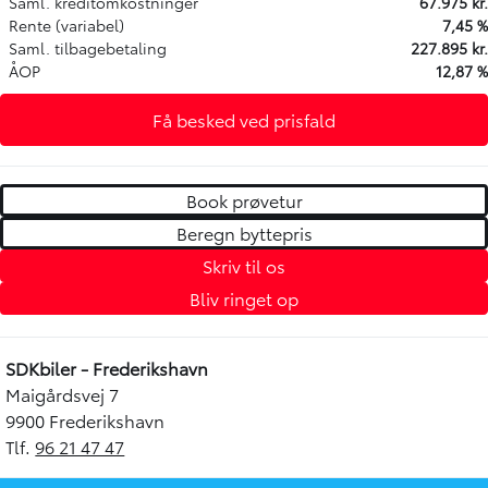
Saml. kreditomkostninger
67.975 kr.
Rente (variabel)
7,45 %
Saml. tilbagebetaling
227.895 kr.
ÅOP
12,87 %
Få besked ved prisfald
Book prøvetur
Beregn byttepris
Skriv til os
Bliv ringet op
SDKbiler - Frederikshavn
Maigårdsvej 7
9900 Frederikshavn
Tlf.
96 21 47 47