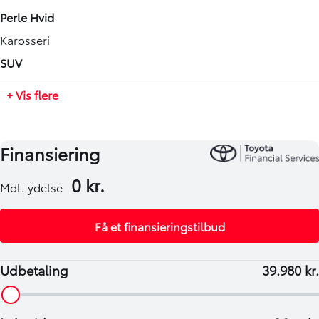
Automatisk
4606 mm
Perle Hvid
Tilkoblingsvægt med bremser
Karosseri
800 kg
SUV
Tilkoblingsvægt uden bremser
+ Vis flere
750 kg