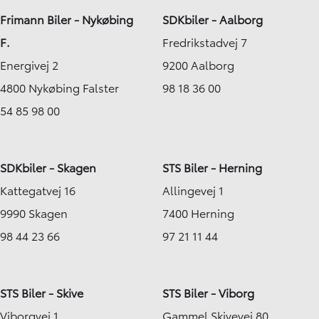
Frimann Biler - Nykøbing
SDKbiler - Aalborg
F.
Fredrikstadvej 7
Energivej 2
9200 Aalborg
4800 Nykøbing Falster
98 18 36 00
54 85 98 00
SDKbiler - Skagen
STS Biler - Herning
Kattegatvej 16
Allingevej 1
9990 Skagen
7400 Herning
98 44 23 66
97 21 11 44
STS Biler - Skive
STS Biler - Viborg
Viborgvej 1
Gammel Skivevej 80