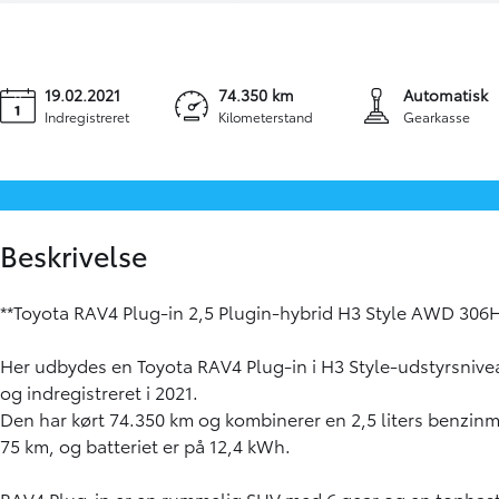
19.02.2021
74.350 km
Automatisk
Indregistreret
Kilometerstand
Gearkasse
Beskrivelse
**Toyota RAV4 Plug-in 2,5 Plugin-hybrid H3 Style AWD 306H
Her udbydes en Toyota RAV4 Plug-in i H3 Style-udstyrsnivea
og indregistreret i 2021.
Den har kørt 74.350 km og kombinerer en 2,5 liters benzinm
75 km, og batteriet er på 12,4 kWh.
RAV4 Plug-in er en rummelig SUV med 6 gear og en tophasti