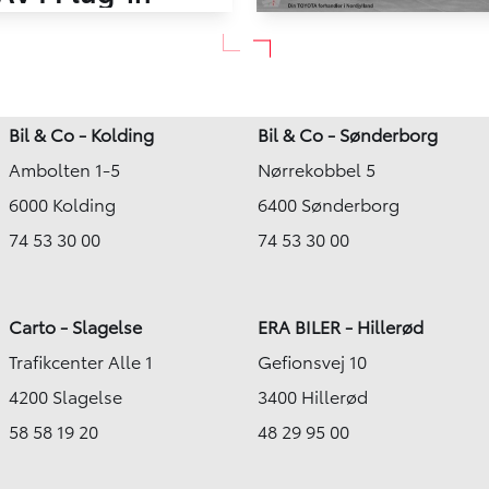
2,5 Plugin-hybrid Active Comfort AWD 306HK 5d 6g Aut.
Toyota RAV4 Plug
d (Benzin / El)
142.000 km
Bil & Co - Kolding
Bil & Co - Sønderborg
2021
342.900
KR.
Ambolten 1-5
Nørrekobbel 5
Plug-in hybrid (Benzin / El)
3.754
KR.
Brønderslev
6000 Kolding
6400 Sønderborg
KONTANT
74 53 30 00
74 53 30 00
Carto - Slagelse
ERA BILER - Hillerød
Trafikcenter Alle 1
Gefionsvej 10
4200 Slagelse
3400 Hillerød
58 58 19 20
48 29 95 00