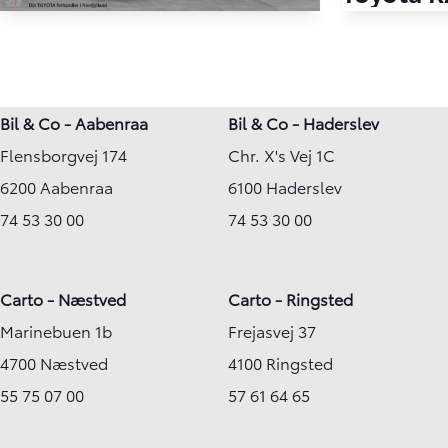
HYBRID
Toyota RAV4 Plug-in
72.531 km
2,5 Plugin-hybrid Active Comfort AWD 306HK 5d 6g Aut.
2022
Plug-in hybri
87.000 km
Bil & Co - Aabenraa
Bil & Co - Haderslev
Skive
2022
KONTANT
Flensborgvej 174
Chr. X's Vej 1C
Plug-in hybrid (Benzin / El)
FINANSIERING
Brønderslev
6200 Aabenraa
6100 Haderslev
319.900
KONTANT
KR.
74 53 30 00
74 53 30 00
Carto - Næstved
Carto - Ringsted
Marinebuen 1b
Frejasvej 37
4700 Næstved
4100 Ringsted
55 75 07 00
57 61 64 65