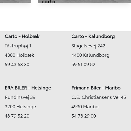
HYBRID
HYBRID
-in
Toyota RAV4 Plug-in
2,5 Plugin-hybrid H3 Premium AWD 306HK 5d 6g Aut.
2,5 Plugin-hybrid H3 Premium AWD 306HK 5d 6g Aut.
69.584 km
Carto - Holbæk
Carto - Kalundborg
2021
Tåstruphøj 1
Slagelsevej 242
Plug-in hybrid (Benzin / El)
Ringsted
4300 Holbæk
4400 Kalundborg
299.900
324.900
KONTANT
KR.
KR.
59 43 63 30
59 51 09 82
ERA BILER - Helsinge
Frimann Biler - Maribo
Rundinsvej 39
C.E. Christiansens Vej 45
3200 Helsinge
4930 Maribo
48 79 52 20
54 78 29 00