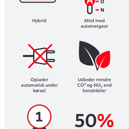
Hybrid
Altid med
automatgear
Oplader
Udleder mindre
2
automatisk under
CO
og NO
end
x
kørsel
benzinbiler