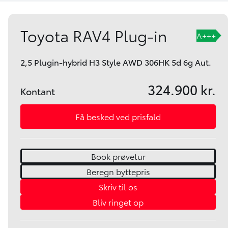
Toyota RAV4 Plug-in
A+++
2,5 Plugin-hybrid H3 Style AWD 306HK 5d 6g Aut.
324.900 kr.
Kontant
Få besked ved prisfald
Book prøvetur
Beregn byttepris
Skriv til os
Bliv ringet op