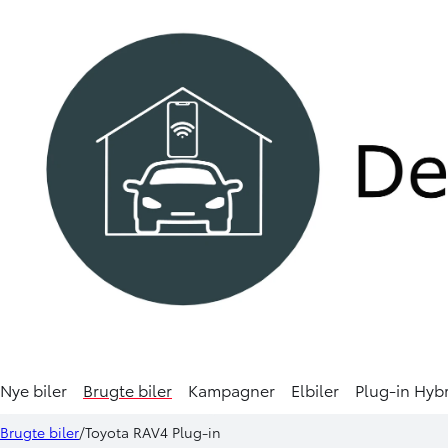
HYBRID
Nye biler
Brugte biler
Kampagner
Elbiler
Plug-in Hyb
Toyota RAV4 Plug-in
324.90
Brugte biler
Toyota RAV4 Plug-in
2,5 Plugin-hybrid H3 Style AWD 306HK 5d 6g Aut.
KONT