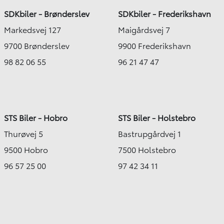
SDKbiler - Brønderslev
SDKbiler - Frederikshavn
Markedsvej 127
Maigårdsvej 7
9700 Brønderslev
9900 Frederikshavn
98 82 06 55
96 21 47 47
STS Biler - Hobro
STS Biler - Holstebro
Thurøvej 5
Bastrupgårdvej 1
9500 Hobro
7500 Holstebro
96 57 25 00
97 42 34 11