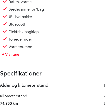
Rat m. varme
- Tidligere undervognsbehandlet
Sædevarme for/bag
Bilen står i Holbæk
JBL lyd pakke
Bluetooth
Elektrisk bagklap
Tonede ruder
Varmepumpe
+ Vis flere
Specifikationer
Alder og kilometerstand
Motor og ydelse
Elektriske egenskaber
Rummelighed og mål
Økonomi
Annoncedata
Kilometerstand
0-100 km/t
Batteristørrelse
Køreklar vægt
Brændstofforbrug (NEDC)
Senest rettet
74.350 km
6,20 sek.
12,40 kWh
1825 kg
83,30 km/l
30-07-2026