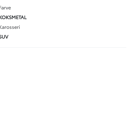
Farve
KOKSMETAL
Karosseri
SUV