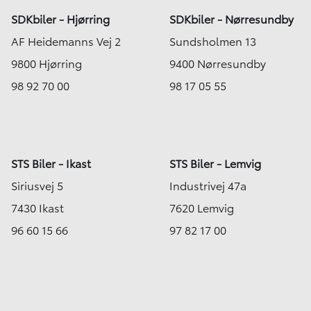
SDKbiler - Hjørring
SDKbiler - Nørresundby
AF Heidemanns Vej 2
Sundsholmen 13
9800 Hjørring
9400 Nørresundby
98 92 70 00
98 17 05 55
STS Biler - Ikast
STS Biler - Lemvig
Siriusvej 5
Industrivej 47a
7430 Ikast
7620 Lemvig
96 60 15 66
97 82 17 00