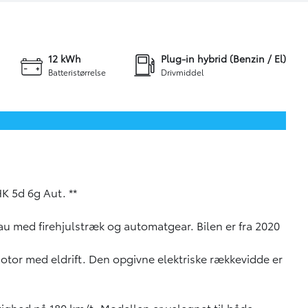
+36
Skriv til os
12 kWh
Plug-in hybrid (Benzin / El)
Batteristørrelse
Drivmiddel
K 5d 6g Aut. **
u med firehjulstræk og automatgear. Bilen er fra 2020
otor med eldrift. Den opgivne elektriske rækkevidde er
ghed på 180 km/t. Modellen er velegnet til både