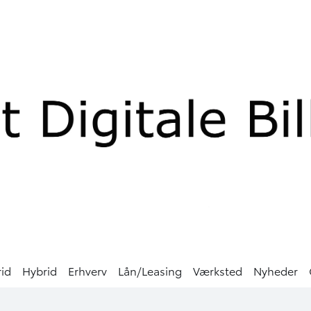
rid
Hybrid
Erhverv
Lån/Leasing
Værksted
Nyheder
0 kr.
ANT