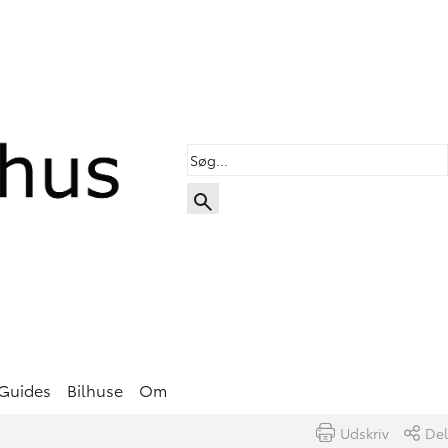
Guides
Bilhuse
Om
Udskriv
Del
Book prøvetur
Beregn byttepris