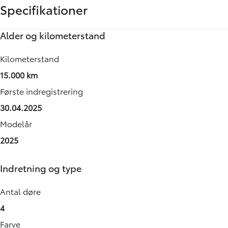
Specifikationer
Alder og kilometerstand
Motor og ydelse
Rummelighed og mål
Økonomi
Annoncedata
Kilometerstand
0-100 km/t
Køreklar vægt
Brændstofforbrug (NEDC)
Senest rettet
15.000 km
-
-
-
15-07-2026
Første indregistrering
Tophastighed
Totalvægt
Grøn ejerafgift (årlig)
Vognnummer
30.04.2025
-
-
-
928795
Modelår
Maksimal effekt
Antal sæder
Leveringsomkostninger (inkl.)
2025
92 HK
-
4.680 kr.
Drivmiddel
Bredde
Indretning og type
Benzin
-
Geartype
Højde
Antal døre
-
-
4
Antal cylindre
Længde
Farve