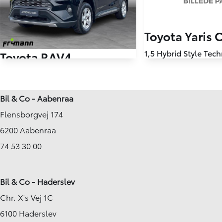
Toyota Yaris 
Toyota RAV4
79.750 km
2,0 T3 175HK 5d 6g
2021
105.000 km
Benzin
Bil & Co - Aabenraa
2019
Nykøbing F
Flensborgvej 174
Benzin
KONTANT
Maribo
FINANSIERING
6200 Aabenraa
214.900
KONTANT
KR.
74 53 30 00
Bil & Co - Haderslev
Chr. X's Vej 1C
6100 Haderslev