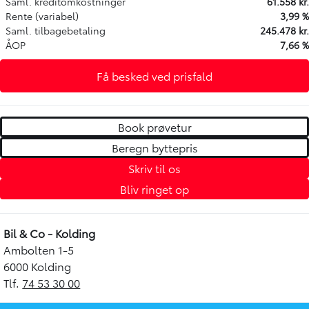
Saml. kreditomkostninger
61.558 kr.
Rente (variabel)
3,99 %
Saml. tilbagebetaling
245.478 kr.
ÅOP
7,66 %
Få besked ved prisfald
Book prøvetur
Beregn byttepris
Skriv til os
Bliv ringet op
Bil & Co - Kolding
Ambolten 1-5
6000 Kolding
Tlf.
74 53 30 00