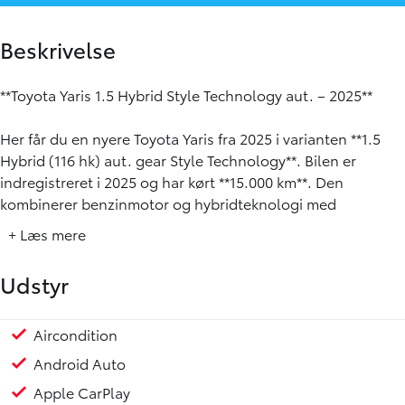
Beskrivelse
**Toyota Yaris 1.5 Hybrid Style Technology aut. – 2025**
Her får du en nyere Toyota Yaris fra 2025 i varianten **1.5
Hybrid (116 hk) aut. gear Style Technology**. Bilen er
indregistreret i 2025 og har kørt **15.000 km**. Den
kombinerer benzinmotor og hybridteknologi med
automatgear, hvilket giver en nem og behagelig
+ Læs mere
køreoplevelse i både byen og på landevejen.
Udstyr
Yaris er kendt for sin praktiske størrelse, og med **4 døre**
er den nem at bruge i hverdagen – også hvis der skal
passagerer eller bagage med. Udstyrsniveauet Style
Aircondition
Multifunktionsrat
Nøglefri døre
Nøglefri start
Nøglefri betjening
Parkeringssensor for/bag
Regnsensor
Sædevarme for
Udvendig temperaturmåler
USB stik
varme i rat
LED forlygter
LED baglygter
Metallak
Mørktonede ruder bag
Tågelygter
Armlæn
Højdejusterbart førersæde
Justerbart rat
Splitbagsæde
Stofindtræk
6 Airbags
ABS
Airbag
Automatisk nødbremsesystem
Dæktrykssensor
ESP
Isofix
MED Toyota Safety Sense
Skiltegenkendelse
Vejbaneassistent
Technology giver bilen et moderne præg med en god
Android Auto
blanding af komfort, sikkerhed og praktiske funktioner.
Apple CarPlay