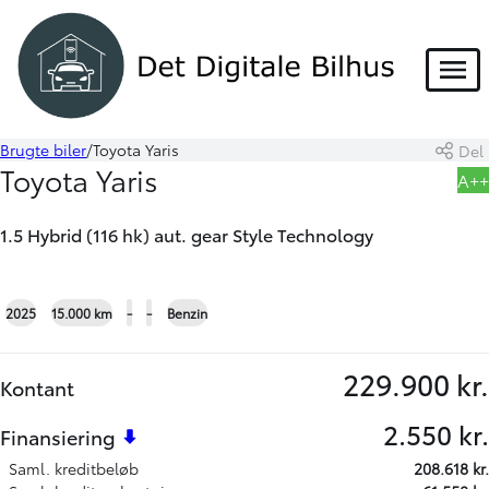
Menu
Brugte biler
Toyota Yaris
Del
Book prøvetur
Beregn byttepris
Toyota Yaris
A++
Skriv til os
1.5 Hybrid (116 hk) aut. gear Style Technology
+19
2025
15.000 km
-
-
Benzin
229.900 kr.
Kontant
2.550 kr.
Finansiering
Saml. kreditbeløb
208.618 kr.