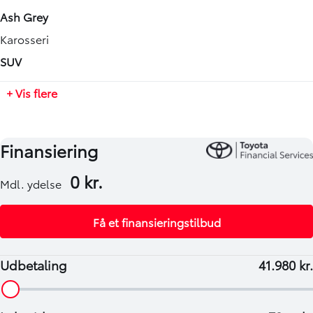
Automatisk
4180 mm
Ash Grey
Tilkoblingsvægt med bremser
Karosseri
750 kg
SUV
Tilkoblingsvægt uden bremser
+ Vis flere
550 kg