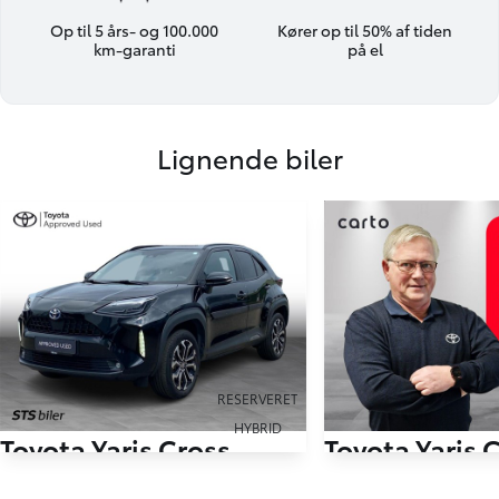
Op til 5 års- og 100.000
Kører op til 50% af tiden
km-garanti
på el
Lignende biler
RESERVERET
HYBRID
Toyota Yaris Cross
Toyota Yaris 
1,5 Hybrid Style 116HK 5d Trinl. Gear