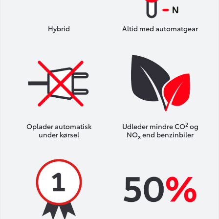
Hybrid
Altid med automatgear
2
Oplader automatisk
Udleder mindre CO
og
under kørsel
NO
end benzinbiler
x