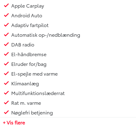
- **Brændstof:** Benzin/El
Apple Carplay
- **Karrosseri:** SUV
Android Auto
- **Tophastighed:** 170 km/t
Adaptiv fartpilot
- **CO2-udledning:** 101 g/km
- **Brændstofforbrug:** 27,5 km/l
Automatisk op-/nedblænding
- **Årlig ejerafgift:** 1280 kr
DAB radio
El-håndbremse
**Udstyr:**
- Toyota Touch inkl. bakkamera og Bluetooth
Elruder for/bag
- 16" originale Toyota alufælge
El-spejle med varme
- Anhængertræk
Klimaanlæg
- Apple Carplay & Android Auto
- Adaptiv fartpilot
Multifunktionslæderrat
- Automatisk op-/nedblænding
Rat m. varme
- DAB radio
Nøglefri betjening
- El-håndbremse
- Elruder for/bag
+ Vis flere
- El-spejle med varme