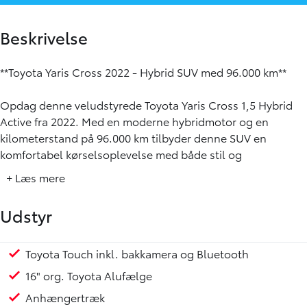
Beskrivelse
**Toyota Yaris Cross 2022 - Hybrid SUV med 96.000 km**
Opdag denne veludstyrede Toyota Yaris Cross 1,5 Hybrid
Active fra 2022. Med en moderne hybridmotor og en
kilometerstand på 96.000 km tilbyder denne SUV en
komfortabel kørselsoplevelse med både stil og
funktionalitet. Beliggende i Aalborg SV, er dette køretøj
+ Læs mere
klar til at blive din nye pålidelige makker på vejene.
Udstyr
**Specifikationer:**
- **Model:** Yaris Cross
- **Årgang:** 2022
Toyota Touch inkl. bakkamera og Bluetooth
Regnsensor
Servo
Skumringscensor
Sædevarme for
Udvendig temperaturmåler
USB stik
LED kørelys
Tågelygter
Splitbagsæde
Kopholder
Justerbart rat
Højdejusterbart førersæde
Isofix
Prod. år 2022
Service ok
- **Kilometer:** 96.000 km
16" org. Toyota Alufælge
- **Motor:** 1,5 liter Hybrid
Anhængertræk
- **Gearkasse:** Trinl. gear