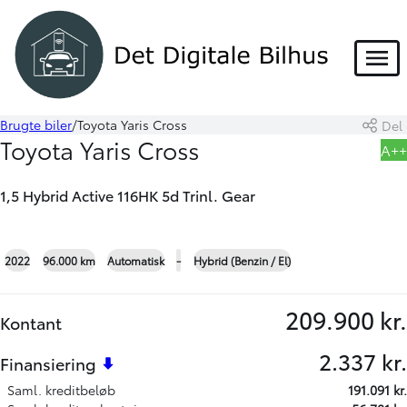
HYBRID
Menu
Brugte biler
Toyota Yaris Cross
Del
Book prøvetur
Beregn byttepris
Toyota Yaris Cross
A++
Skriv til os
1,5 Hybrid Active 116HK 5d Trinl. Gear
+19
2022
96.000 km
Automatisk
-
Hybrid (Benzin / El)
209.900 kr.
Kontant
2.337 kr.
Finansiering
Saml. kreditbeløb
191.091 kr.