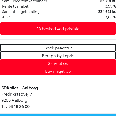
Saml. kreditomkostninger
56.701 kr.
Rente (variabel)
3,99 %
Saml. tilbagebetaling
224.621 kr.
ÅOP
7,80 %
Få besked ved prisfald
Book prøvetur
Beregn byttepris
Skriv til os
Bliv ringet op
SDKbiler - Aalborg
Fredrikstadvej 7
9200 Aalborg
Tlf.
98 18 36 00