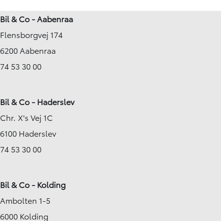
65.995 km
50.861 km
Bil & Co - Aabenraa
2023
2022
Flensborgvej 174
Hybrid (Benzin / El)
Hybrid (Benzin / El)
Hobro
Ringsted
6200 Aabenraa
219.900
KONTANT
KONTANT
KR.
2.290
74 53 30 00
FINANSIERING
KR.
Bil & Co - Haderslev
Chr. X's Vej 1C
6100 Haderslev
74 53 30 00
Bil & Co - Kolding
Ambolten 1-5
6000 Kolding