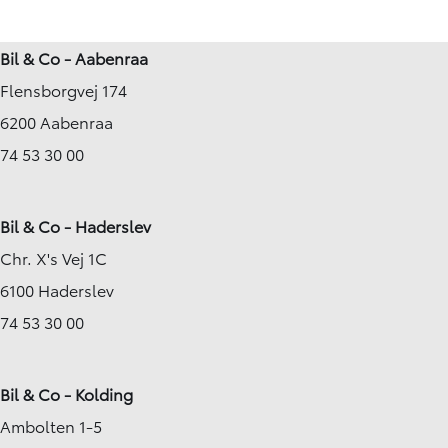
1,5 Hybrid Active Technology Plus 116HK 5d Trinl. Gear
1,5 Hybrid Style 116H
48.001 km
21.073 km
Bil & Co - Aabenraa
2023
2024
Flensborgvej 174
Hybrid (Benzin / El)
Hybrid (Benzin / El)
Holbæk
Hobro
6200 Aabenraa
229.900
KONTANT
KONTANT
KR.
2.891
74 53 30 00
FINANSIERING
FINANSIERING
KR.
Bil & Co - Haderslev
Chr. X's Vej 1C
6100 Haderslev
74 53 30 00
Bil & Co - Kolding
Ambolten 1-5