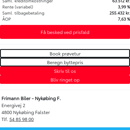
Saml. kreditomkostninger
63.512 kr.
Rente (variabel)
3,99 %
Saml. tilbagebetaling
255.432 kr.
ÅOP
7,63 %
Få besked ved prisfald
Book prøvetur
Beregn byttepris
Skriv til os
Bliv ringet op
Frimann Biler - Nykøbing F.
Energivej 2
4800 Nykøbing Falster
Tlf.
54 85 98 00