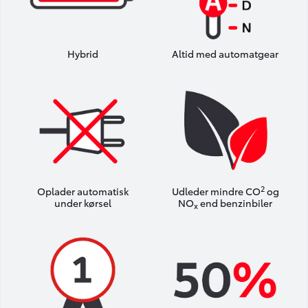
Hybrid
Altid med automatgear
2
Oplader automatisk
Udleder mindre CO
og
under kørsel
NO
end benzinbiler
x