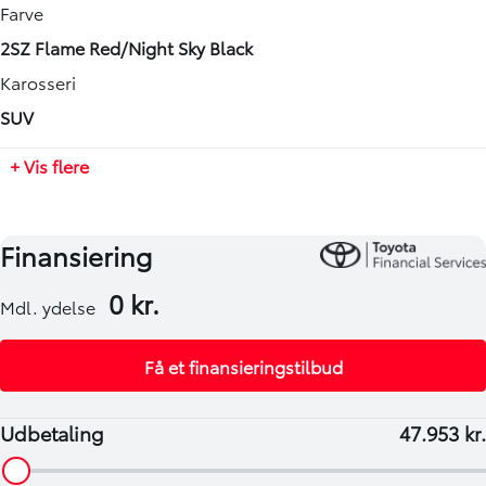
Geartype
Længde
Farve
Automatisk
4180 mm
2SZ Flame Red/Night Sky Black
Tilkoblingsvægt med bremser
Karosseri
750 kg
SUV
Tilkoblingsvægt uden bremser
+ Vis flere
550 kg