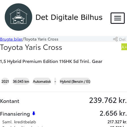
HYBRID
Menu
Brugte biler
Toyota Yaris Cross
Del
Book prøvetur
Beregn byttepris
Toyota Yaris Cross
A+
Skriv til os
1,5 Hybrid Premium Edition 116HK 5d Trinl. Gear
2021
36.045 km
Automatisk
-
Hybrid (Benzin / El)
239.762 kr.
Kontant
2.656 kr.
Finansiering
Saml. kreditbeløb
217.327 kr.