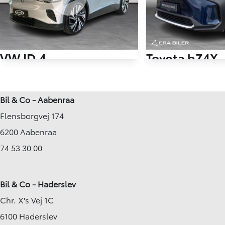
VW ID.4
Toyota bZ4X
EL Pro Performance 204HK 5d Aut.
80.000 km
65.250 km
Bil & Co - Aabenraa
2023
2023
Flensborgvej 174
El
El
Aabenraa
Helsinge
6200 Aabenraa
239.900
KONTANT
KONTANT
KR.
2.656
74 53 30 00
FINANSIERING
KR.
Bil & Co - Haderslev
Chr. X's Vej 1C
6100 Haderslev