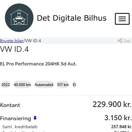
Menu
Brugte biler
VW ID.4
Del
Book prøvetur
Beregn byttepris
VW ID.4
Skriv til os
EL Pro Performance 204HK 5d Aut.
+18
2022
40.000 km
Automatisk
517 km
El
229.900 kr.
Kontant
3.150 kr.
Finansiering
Saml. kreditbeløb
257.848 kr.