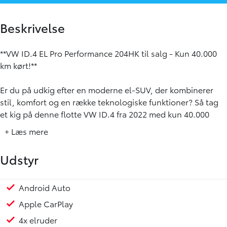
Beskrivelse
**VW ID.4 EL Pro Performance 204HK til salg - Kun 40.000
km kørt!**
Er du på udkig efter en moderne el-SUV, der kombinerer
stil, komfort og en række teknologiske funktioner? Så tag
et kig på denne flotte VW ID.4 fra 2022 med kun 40.000
kilometer på tælleren.
+ Læs mere
Dette køretøj byder på en imponerende rækkevidde på op
Udstyr
til 517 km på en enkelt opladning samt muligheden for
hurtig opladning med op til 125 kW. Udstyret med et 77
kWh batteri og en Pro Performance motor, sikrer denne bil
Android Auto
Trådløs mobilopladning
Touchskærm
Alufælge
LED baglygter
LED forlygter
Alcantara sæder
Auto hold
Airbag
Selealarm
en dynamisk og glidende køreoplevelse.
Apple CarPlay
4x elruder
Modellen er en 5-dørs SUV med et rummeligt interiør og