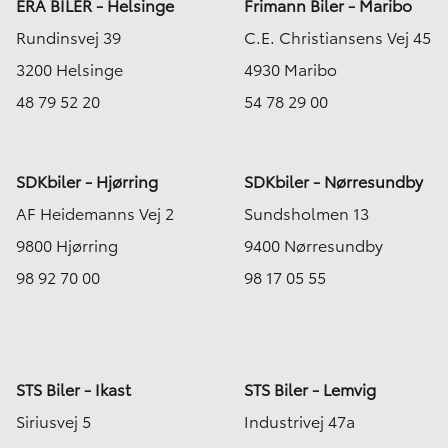
ERA BILER - Helsinge
Frimann Biler - Maribo
Rundinsvej 39
C.E. Christiansens Vej 45
3200 Helsinge
4930 Maribo
48 79 52 20
54 78 29 00
SDKbiler - Hjørring
SDKbiler - Nørresundby
AF Heidemanns Vej 2
Sundsholmen 13
9800 Hjørring
9400 Nørresundby
98 92 70 00
98 17 05 55
STS Biler - Ikast
STS Biler - Lemvig
Siriusvej 5
Industrivej 47a