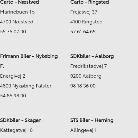
Carto - Næstved
Carto - Ringsted
Marinebuen 1b
Frejasvej 37
4700 Næstved
4100 Ringsted
55 75 07 00
57 61 64 65
Frimann Biler - Nykøbing
SDKbiler - Aalborg
F.
Fredrikstadvej 7
Energivej 2
9200 Aalborg
4800 Nykøbing Falster
98 18 36 00
54 85 98 00
SDKbiler - Skagen
STS Biler - Herning
Kattegatvej 16
Allingevej 1