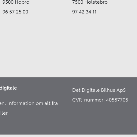
9500 Hobro
7500 Holstebro
96 57 25 00
97 42 34 11
digitale
Det Digitale Bilhus ApS
CVR-nummer: 40587705
en. Information om alt fra
iler
​