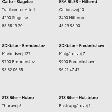
Carto - Slagelse
ERA BILER - Hillerød
Trafikcenter Alle 1
Gefionsvej 10
4200 Slagelse
3400 Hillerød
58 58 19 20
48 29 95 00
SDKbiler - Brønderslev
SDKbiler - Frederikshavn
Markedsvej 127
Maigårdsvej 7
9700 Brønderslev
9900 Frederikshavn
98 82 06 55
96 21 47 47
STS Biler - Hobro
STS Biler - Holstebro
Thurøvej 5
Bastrupgårdvej 1