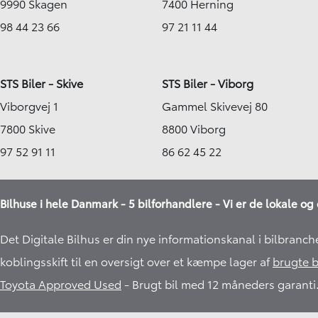
9990 Skagen
7400 Herning
98 44 23 66
97 21 11 44
STS Biler - Skive
STS Biler - Viborg
Viborgvej 1
Gammel Skivevej 80
7800 Skive
8800 Viborg
97 52 91 11
86 62 45 22
Bilhuse i hele Danmark - 5 bilforhandlere - Vi er de lokale og 
Det Digitale Bilhus er din nye informationskanal i bilbranch
koblingsskift til en oversigt over et kæmpe lager af
brugte b
Toyota Approved Used
- Brugt bil med 12 måneders garanti.