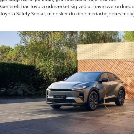
Generelt har Toyota udmærket sig ved at have overordnede l
Toyota Safety Sense, mindsker du dine medarbejderes muligh