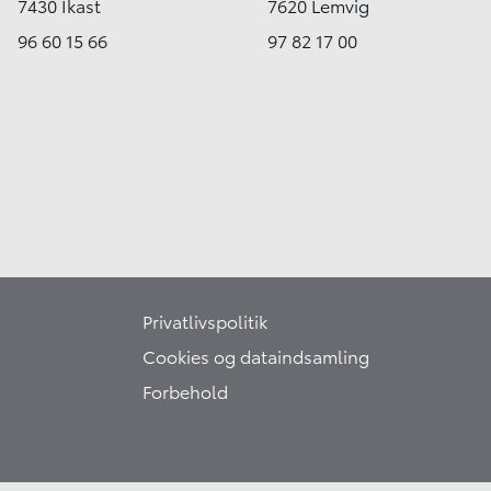
7430 Ikast
7620 Lemvig
96 60 15 66
97 82 17 00
Privatlivspolitik
Cookies og dataindsamling
Forbehold