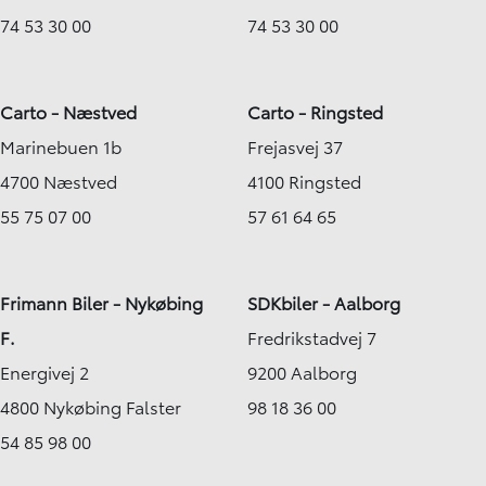
74 53 30 00
74 53 30 00
Carto - Næstved
Carto - Ringsted
Marinebuen 1b
Frejasvej 37
4700 Næstved
4100 Ringsted
55 75 07 00
57 61 64 65
Frimann Biler - Nykøbing
SDKbiler - Aalborg
F.
Fredrikstadvej 7
Energivej 2
9200 Aalborg
4800 Nykøbing Falster
98 18 36 00
54 85 98 00