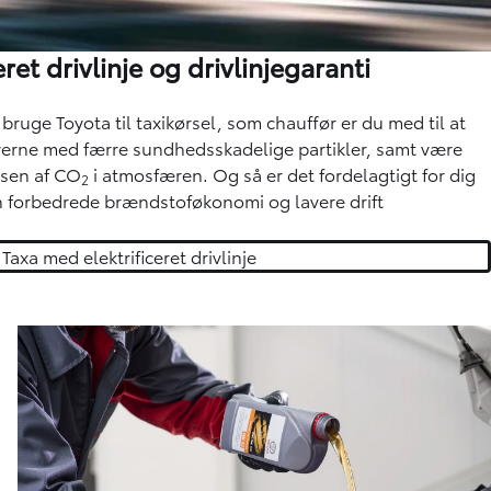
ret drivlinje og drivlinjegaranti
bruge Toyota til taxikørsel, som chauffør er du med til at
 byerne med færre sundhedsskadelige partikler, samt være
lsen af CO
i atmosfæren. Og så er det fordelagtigt for dig
2
forbedrede brændstoføkonomi og lavere drift
Taxa med elektrificeret drivlinje