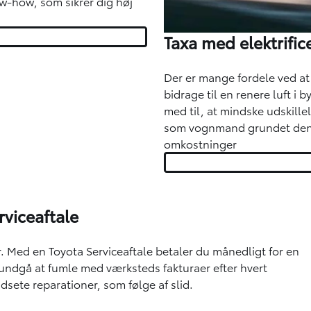
ow-how, som sikrer dig høj
Taxa med elektrifice
Der er mange fordele ved at 
bidrage til en renere luft i
med til, at mindske udskille
som vognmand grundet den 
omkostninger
rviceaftale
r. Med en
Toyota Serviceaftale
betaler du månedligt for en
undgå at fumle med værksteds fakturaer efter hvert
dsete reparationer, som følge af slid.