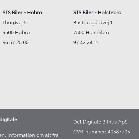
STS Biler - Hobro
STS Biler - Holstebro
Thurøvej 5
Bastrupgårdvej 1
9500 Hobro
7500 Holstebro
96 57 25 00
97 42 34 11
digitale
Det Digitale Bilhus ApS
CVR-nummer: 40587705
en. Information om alt fra