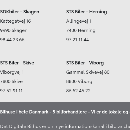
SDKbiler - Skagen
STS Biler - Herning
Kattegatvej 16
Allingevej 1
9990 Skagen
7400 Herning
98 44 23 66
97 21 11 44
STS Biler - Skive
STS Biler - Viborg
Viborgvej 1
Gammel Skivevej 80
7800 Skive
8800 Viborg
97 52 91 11
86 62 45 22
Bilhuse i hele Danmark - 5 bilforhandlere - Vi er de lokale og 
Det Digitale Bilhus er din nye informationskanal i bilbranch