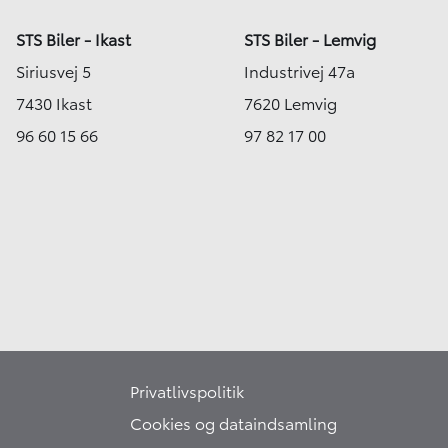
STS Biler - Ikast
STS Biler - Lemvig
Siriusvej 5
Industrivej 47a
7430 Ikast
7620 Lemvig
96 60 15 66
97 82 17 00
Privatlivspolitik
Cookies og dataindsamling