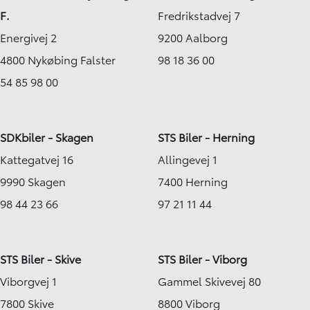
F.
Fredrikstadvej 7
Energivej 2
9200 Aalborg
4800 Nykøbing Falster
98 18 36 00
54 85 98 00
SDKbiler - Skagen
STS Biler - Herning
Kattegatvej 16
Allingevej 1
9990 Skagen
7400 Herning
98 44 23 66
97 21 11 44
STS Biler - Skive
STS Biler - Viborg
Viborgvej 1
Gammel Skivevej 80
7800 Skive
8800 Viborg