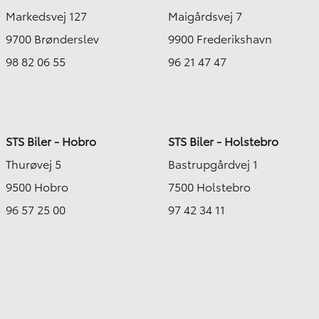
Markedsvej 127
Maigårdsvej 7
9700 Brønderslev
9900 Frederikshavn
98 82 06 55
96 21 47 47
STS Biler - Hobro
STS Biler - Holstebro
Thurøvej 5
Bastrupgårdvej 1
9500 Hobro
7500 Holstebro
96 57 25 00
97 42 34 11