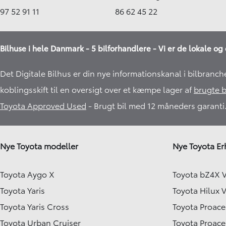
97 52 91 11
86 62 45 22
Bilhuse i hele Danmark - 5 bilforhandlere - Vi er de lokale og 
Det Digitale Bilhus er din nye informationskanal i bilbranch
koblingsskift til en oversigt over et kæmpe lager af
brugte b
Toyota Approved Used
- Brugt bil med 12 måneders garanti.
Nye Toyota modeller
Nye Toyota Er
Toyota Aygo X
Toyota bZ4X 
Toyota Yaris
Toyota Hilux 
Toyota Yaris Cross
Toyota Proace
Toyota Urban Cruiser
Toyota Proace