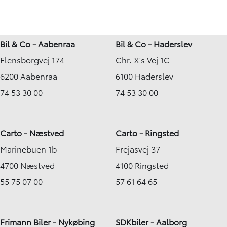
Bil & Co - Aabenraa
Bil & Co - Haderslev
Flensborgvej 174
Chr. X's Vej 1C
6200 Aabenraa
6100 Haderslev
74 53 30 00
74 53 30 00
Carto - Næstved
Carto - Ringsted
Marinebuen 1b
Frejasvej 37
4700 Næstved
4100 Ringsted
55 75 07 00
57 61 64 65
Frimann Biler - Nykøbing
SDKbiler - Aalborg