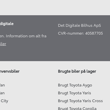
digitale
Det Digitale Bilhus ApS
CVR-nummer: 40587705
en. Information om alt fra
iler
​
hvervsbiler
Brugte biler på lager
Van
Brugt Toyota Aygo
Van
Brugt Toyota Yaris
 City
Brugt Toyota Yaris Cross
Brugt Toyota Corolla