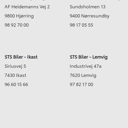
AF Heidemanns Vej 2
Sundsholmen 13
9800 Hjørring
9400 Nørresundby
98 92 70 00
98 17 05 55
STS Biler - Ikast
STS Biler - Lemvig
Siriusvej 5
Industrivej 47a
7430 Ikast
7620 Lemvig
96 60 15 66
97 82 17 00