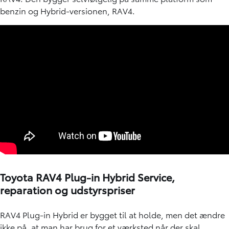
benzin og Hybrid-versionen,
RAV4
.
Toyota RAV4 Plug-in Hybrid Service,
reparation og udstyrspriser
RAV4 Plug-in Hybrid er bygget til at holde, men det ændre
ikke på, at man har brug for et
værksted
når der skal