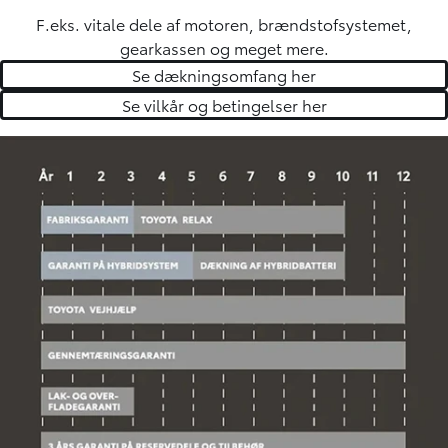
F.eks. vitale dele af motoren, brændstofsystemet,
gearkassen og meget mere.
Se dækningsomfang her
Se vilkår og betingelser her