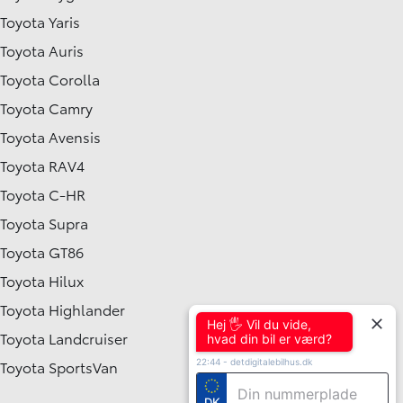
Toyota Yaris
Toyota Auris
Toyota Corolla
Toyota Camry
Toyota Avensis
Toyota RAV4
Toyota C-HR
Toyota Supra
Toyota GT86
Toyota Hilux
Toyota Highlander
Hej 🖐 Vil du vide,
Toyota Landcruiser
hvad din bil er værd?
Toyota SportsVan
22:44
-
detdigitalebilhus.dk
DK