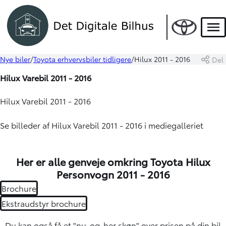
Men
Nye biler
Toyota erhvervsbiler tidligere
Hilux 2011 - 2016
Del
Hilux Varebil 2011 - 2016
Hilux Varebil 2011 - 2016
Se billeder af Hilux Varebil 2011 - 2016 i mediegalleriet
Her er alle genveje omkring Toyota Hilux
Personvogn 2011 - 2016
Brochure
Ekstraudstyr brochure
Du kan også få et "nu-og-her skøn" over
prisen på din bil