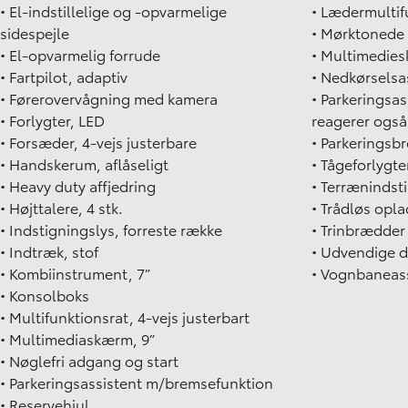
• El-indstillelige og -opvarmelige
• Lædermultif
sidespejle
• Mørktonede 
• El-opvarmelig forrude
• Multimedies
• Fartpilot, adaptiv
• Nedkørselsa
• Førerovervågning med kamera
• Parkeringsa
• Forlygter, LED
reagerer ogs
• Forsæder, 4-vejs justerbare
• Parkeringsbr
• Handskerum, aflåseligt
• Tågeforlygte
• Heavy duty affjedring
• Terrænindsti
• Højttalere, 4 stk.
• Trådløs opla
• Indstigningslys, forreste række
• Trinbrædder
• Indtræk, stof
• Udvendige 
• Kombiinstrument, 7”
• Vognbaneas
• Konsolboks
• Multifunktionsrat, 4-vejs justerbart
• Multimediaskærm, 9”
• Nøglefri adgang og start
• Parkeringsassistent m/bremsefunktion
• Reservehjul