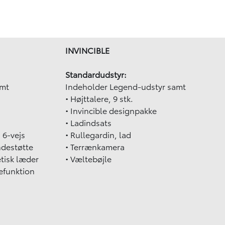
INVINCIBLE
Standardudstyr:
amt
Indeholder Legend-udstyr samt
• Højttalere, 9 stk.
• Invincible designpakke
• Ladindsats
, 6-vejs
• Rullegardin, lad
ndestøtte
• Terrænkamera
tisk læder
• Væltebøjle
efunktion