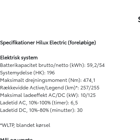
1
/
12
Specifikationer Hilux Electric (foreløbige)
Elektrisk system
Batterikapacitet brutto/netto (kWh): 59,2/54
Systemydelse (HK): 196
Maksimalt drejningsmoment (Nm): 474,1
Rækkevidde Active/Legend (km)*: 257/255
Maksimal ladeeffekt AC/DC (kW): 10/125
Ladetid AC, 10%-100% (timer): 6,5
Ladetid DC, 10%-80% (minutter): 30
*WLTP, blandet kørsel
Mål og vægte