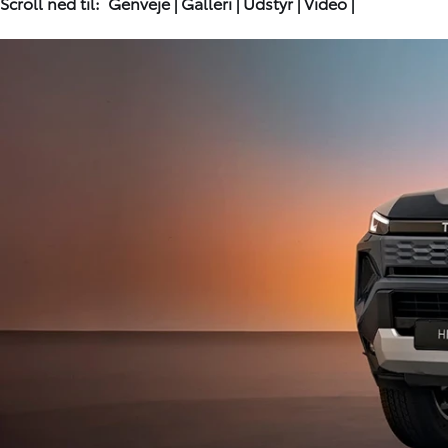
Scroll ned til:
Genveje
|
Galleri
|
Udstyr
|
Video
|