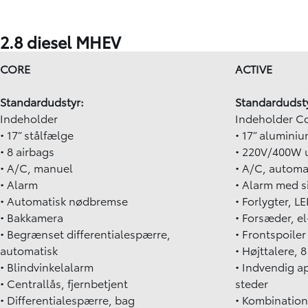
2.8 diesel MHEV
CORE
ACTIVE
Standardudstyr:
Standardudsty
Indeholder
Indeholder C
• 17” stålfælge
• 17” alumini
• 8 airbags
• 220V/400W 
• A/C, manuel
• A/C, automa
• Alarm
• Alarm med s
• Automatisk nødbremse
• Forlygter, L
• Bakkamera
• Forsæder, e
• Begrænset differentialespærre,
• Frontspoiler
automatisk
• Højttalere, 8
• Blindvinkelalarm
• Indvendig a
• Centrallås, fjernbetjent
steder
• Differentialespærre, bag
• Kombination