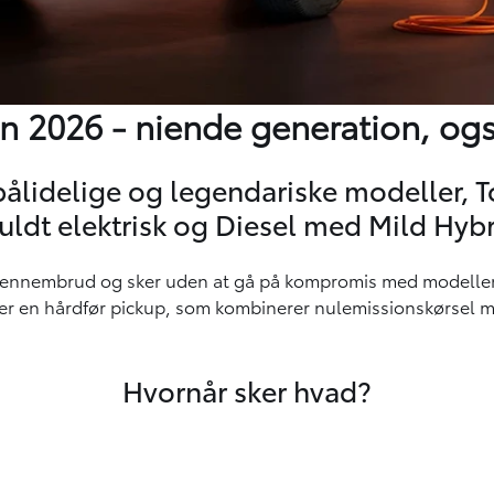
n 2026 - niende generation, også
pålidelige og legendariske modeller, T
Fuldt elektrisk og Diesel med Mild Hyb
et gennembrud og sker uden at gå på kompromis med modellen
sker en hårdfør pickup, som kombinerer nulemissionskørsel
Hvornår sker hvad?