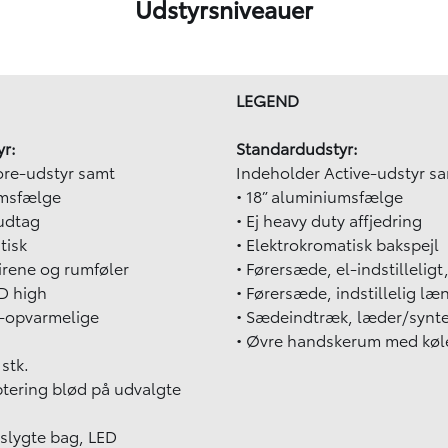
Udstyrsniveauer
LEGEND
r:
Standardudstyr:
ore-udstyr samt
Indeholder Active-udstyr s
umsfælge
• 18” aluminiumsfælge
udtag
• Ej heavy duty affjedring
tisk
• Elektrokromatisk bakspejl
irene og rumføler
• Førersæde, el-indstilleligt
ED high
• Førersæde, indstillelig læ
l-opvarmelige
• Sædeindtræk, læder/synte
• Øvre handskerum med køl
 stk.
ptering blød på udvalgte
slygte bag, LED