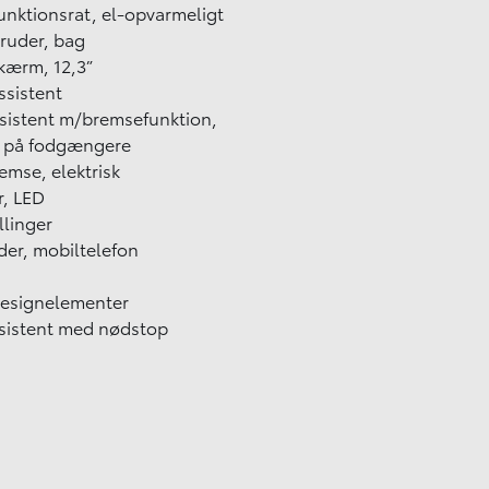
unktionsrat, el-opvarmeligt
ruder, bag
kærm, 12,3”
ssistent
ssistent m/bremsefunktion,
å på fodgængere
emse, elektrisk
r, LED
llinger
der, mobiltelefon
designelementer
sistent med nødstop