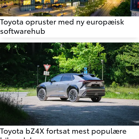
14.04.2026
Toyota opruster med ny europæisk
softwarehub
01.04.2026
Toyota bZ4X fortsat mest populære