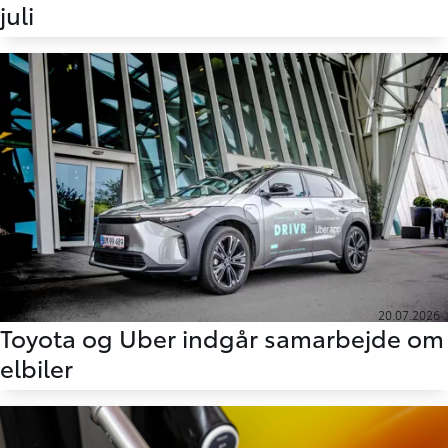
juli
20.07.2026
Toyota og Uber indgår samarbejde om
elbiler