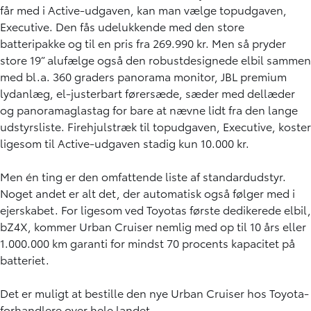
får med i Active-udgaven, kan man vælge topudgaven,
Executive. Den fås udelukkende med den store
batteripakke og til en pris fra 269.990 kr. Men så pryder
store 19” alufælge også den robustdesignede elbil sammen
med bl.a. 360 graders panorama monitor, JBL premium
lydanlæg, el-justerbart førersæde, sæder med dellæder
og panoramaglastag for bare at nævne lidt fra den lange
udstyrsliste. Firehjulstræk til topudgaven, Executive, koster
ligesom til Active-udgaven stadig kun 10.000 kr.
Men én ting er den omfattende liste af standardudstyr.
Noget andet er alt det, der automatisk også følger med i
ejerskabet. For ligesom ved Toyotas første dedikerede elbil,
bZ4X, kommer Urban Cruiser nemlig med op til 10 års eller
1.000.000 km garanti for mindst 70 procents kapacitet på
batteriet.
Det er muligt at bestille den nye Urban Cruiser hos Toyota-
forhandlere over hele landet.