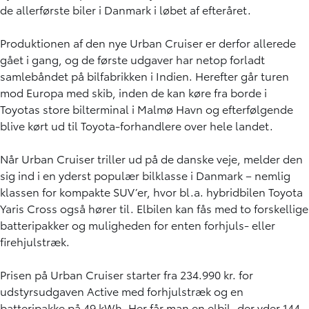
de allerførste biler i Danmark i løbet af efteråret.
Produktionen af den nye Urban Cruiser er derfor allerede
gået i gang, og de første udgaver har netop forladt
samlebåndet på bilfabrikken i Indien. Herefter går turen
mod Europa med skib, inden de kan køre fra borde i
Toyotas store bilterminal i Malmø Havn og efterfølgende
blive kørt ud til Toyota-forhandlere over hele landet.
Når Urban Cruiser triller ud på de danske veje, melder den
sig ind i en yderst populær bilklasse i Danmark – nemlig
klassen for kompakte SUV’er, hvor bl.a. hybridbilen Toyota
Yaris Cross også hører til. Elbilen kan fås med to forskellige
batteripakker og muligheden for enten forhjuls- eller
firehjulstræk.
Prisen på Urban Cruiser starter fra 234.990 kr. for
udstyrsudgaven Active med forhjulstræk og en
batteripakke på 49 kWh. Her får man en elbil, der yder 144