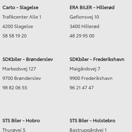
Carto - Slagelse
ERA BILER - Hillerød
Trafikcenter Alle 1
Gefionsvej 10
4200 Slagelse
3400 Hillerød
58 58 19 20
48 29 95 00
SDKbiler - Brønderslev
SDKbiler - Frederikshavn
Markedsvej 127
Maigårdsvej 7
9700 Brønderslev
9900 Frederikshavn
98 82 06 55
96 21 47 47
STS Biler - Hobro
STS Biler - Holstebro
Thurøvej 5
Bastrupgårdvej 1