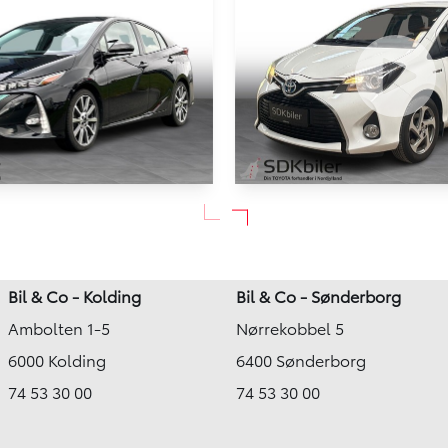
HYBRID
rius Plug-in
Toyota Yaris
1,8 Plugin-hybrid H3 Smartpakke 122HK 5d Aut.
136.000 km
Bil & Co - Kolding
Bil & Co - Sønderborg
2015
Ambolten 1-5
Nørrekobbel 5
d (Benzin / El)
Hybrid (Benzin / El)
vn
Brønderslev
6000 Kolding
6400 Sønderborg
189.900
KONTANT
KR.
2.247
74 53 30 00
74 53 30 00
KR.