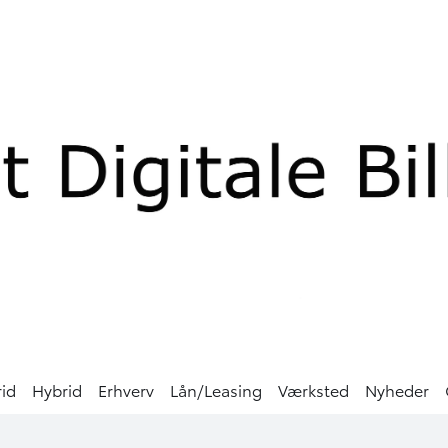
rid
Hybrid
Erhverv
Lån/Leasing
Værksted
Nyheder
00 kr.
4.916 kr.
TANT
FINANSIERING