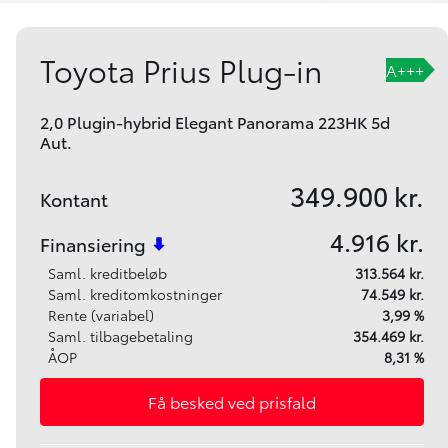
Toyota Prius Plug-in
A+++
2,0 Plugin-hybrid Elegant Panorama 223HK 5d
Aut.
349.900 kr.
Kontant
4.916 kr.
Finansiering
Saml. kreditbeløb
313.564 kr.
Saml. kreditomkostninger
74.549 kr.
Rente (variabel)
3,99 %
Saml. tilbagebetaling
354.469 kr.
ÅOP
8,31 %
Få besked ved prisfald