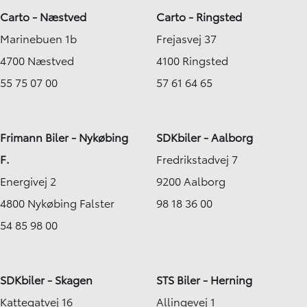
Carto - Næstved
Carto - Ringsted
Marinebuen 1b
Frejasvej 37
4700 Næstved
4100 Ringsted
55 75 07 00
57 61 64 65
Frimann Biler - Nykøbing
SDKbiler - Aalborg
F.
Fredrikstadvej 7
Energivej 2
9200 Aalborg
4800 Nykøbing Falster
98 18 36 00
54 85 98 00
SDKbiler - Skagen
STS Biler - Herning
Kattegatvej 16
Allingevej 1