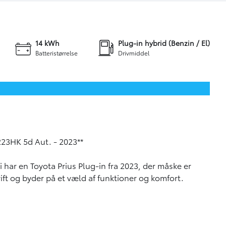
+34
Skriv til os
14 kWh
Plug-in hybrid (Benzin / El)
Batteristørrelse
Drivmiddel
223HK 5d Aut. - 2023**
 har en Toyota Prius Plug-in fra 2023, der måske er
ift og byder på et væld af funktioner og komfort.