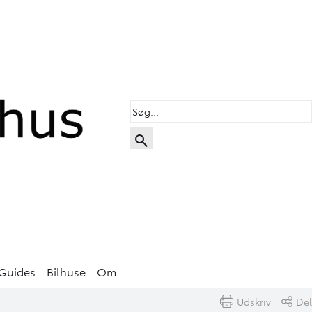
Guides
Bilhuse
Om
Udskriv
Del
Book prøvetur
Beregn byttepris