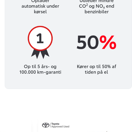
Oplader
Udleder mindre
2
automatisk under
CO
og NO
end
x
kørsel
benzinbiler
Op til 5 års- og
Kører op til 50% af
100.000 km-garanti
tiden på el