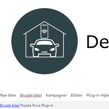
HYBRID
Nye biler
Brugte biler
Kampagner
Elbiler
Plug-in Hyb
Toyota Prius Plug-in
349.9
Brugte biler
Toyota Prius Plug-in
2,0 Plugin-hybrid Elegant Panorama 223HK 5d Aut.
KON