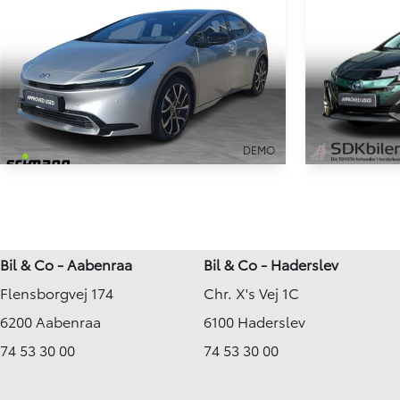
DEMO
HYBRID
Toyota P
Toyota Prius Plug-in
2,0 Plugin-hybrid Elegant Panorama 223HK 5d Aut.
65.000 km
11.920 km
Bil & Co - Aabenraa
Bil & Co - Haderslev
2020
2023
Flensborgvej 174
Chr. X's Vej 1C
Plug-in hybri
Plug-in hybrid (Benzin / El)
Frederiksha
Nykøbing F
6200 Aabenraa
6100 Haderslev
335.188
KONTANT
KONTANT
KR.
3.411
74 53 30 00
74 53 30 00
FINANSIERING
FINANSIERING
KR.