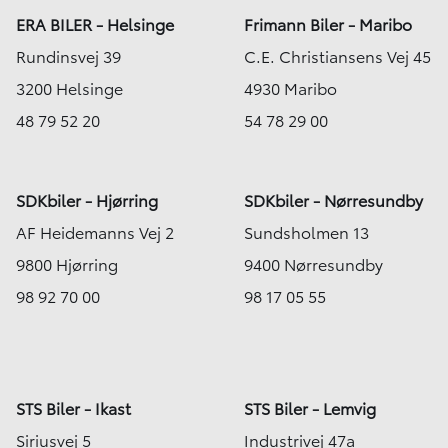
ERA BILER - Helsinge
Frimann Biler - Maribo
Rundinsvej 39
C.E. Christiansens Vej 45
3200 Helsinge
4930 Maribo
48 79 52 20
54 78 29 00
SDKbiler - Hjørring
SDKbiler - Nørresundby
AF Heidemanns Vej 2
Sundsholmen 13
9800 Hjørring
9400 Nørresundby
98 92 70 00
98 17 05 55
STS Biler - Ikast
STS Biler - Lemvig
Siriusvej 5
Industrivej 47a