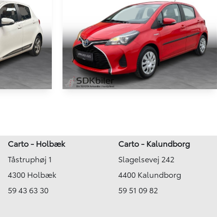
HYBRID
HYBRID
Toyota Yaris
1,5 VVT-I Hybrid H2 Sportspakke E-CVT 100HK 5d Aut.
1,5 Hybrid H2 E-CVT 100HK 5d Trinl. Gear
71.432 km
Carto - Holbæk
Carto - Kalundborg
2016
Tåstruphøj 1
Slagelsevej 242
Hybrid (Benzin / El)
Aalborg SV
4300 Holbæk
4400 Kalundborg
82.900
109.900
KONTANT
KR.
KR.
59 43 63 30
59 51 09 82