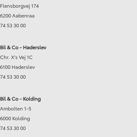
Flensborgvej 174
2025
2024
Diesel
Diesel
6200 Aabenraa
Nykøbing F
Viborg
259.800
74 53 30 00
KONTANT (EKSKL. MOMS)
KONTANT (EKSKL. MOMS)
KR.
Bil & Co - Haderslev
Chr. X's Vej 1C
6100 Haderslev
74 53 30 00
Bil & Co - Kolding
Ambolten 1-5
6000 Kolding
74 53 30 00