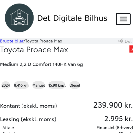
LEASING
Menu
Brugte biler
Toyota Proace Max
Del
Book prøvetur
Beregn byttepris
Toyota Proace Max
D
Skriv til os
Medium 2,2 D Comfort 140HK Van 6g
+10
2024
8.416 km
Manuel
15,90 km/l
Diesel
239.900 kr.
Kontant (ekskl. moms)
2.995 kr.
Leasing (ekskl. moms)
Aftale
Finansiel (Erhverv)