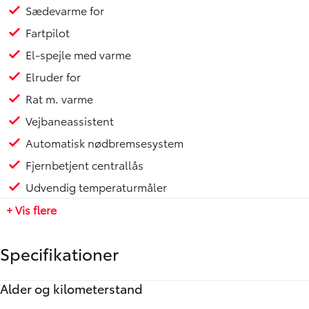
Sædevarme for
Fartpilot
El-spejle med varme
Elruder for
Rat m. varme
Vejbaneassistent
Automatisk nødbremsesystem
Fjernbetjent centrallås
Udvendig temperaturmåler
+ Vis flere
Specifikationer
Alder og kilometerstand
Motor og ydelse
Rummelighed og mål
Økonomi
Annoncedata