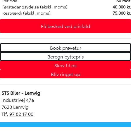
Periode
60 mdr.
Førstegangsydelse (ekskl. moms)
40.000 kr.
Restværdi (ekskl. moms)
75.000 kr.
Få besked ved prisfald
Book prøvetur
Beregn byttepris
Skriv til os
Bliv ringet op
STS Biler - Lemvig
Industrivej 47a
7620 Lemvig
Tlf.
97 82 17 00