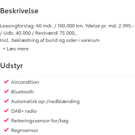
Beskrivelse
Leasingforslag: 60 mdr. / 100.000 km. Ydelse pr. md. 2.995.-
/ Udb. 40.000 / Restværdi 75.000,.
Incl. beklædning af bund og sider i varerum
+ Læs mere
Udstyr
Aircondition
USB stik
Justerbar lændestøtte
Armlæn
Bluetooth
Automatisk op-/nedblænding
DAB+ radio
Parkeringssensor for/bag
Regnsensor