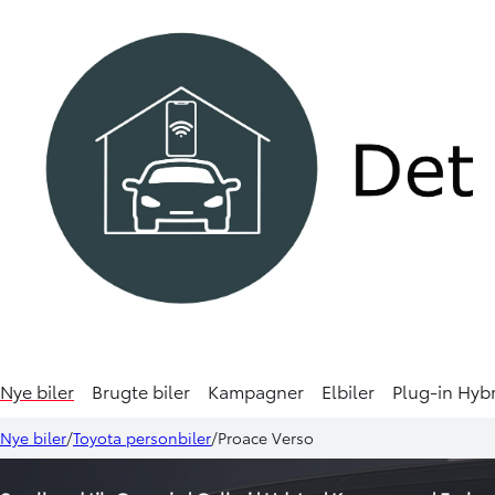
Nye biler
Brugte biler
Kampagner
Elbiler
Plug-in Hyb
Nye biler
Toyota personbiler
Proace Verso