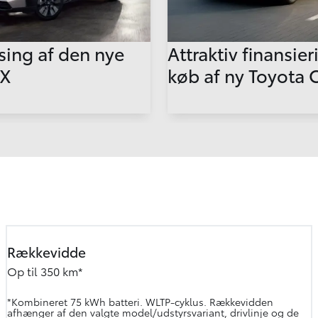
sing af den nye
Attraktiv finansie
4X
køb af ny Toyota
Rækkevidde
Op til 350 km*
*Kombineret 75 kWh batteri. WLTP-cyklus. Rækkevidden
afhænger af den valgte model/udstyrsvariant, drivlinje og de