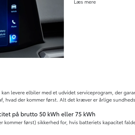
Læs mere
højde for data, samt forbrug
afhængigt af de faktorer, de
varme og køling (klimaanlæ
belastning i form af passag
kan levere elbiler med et udvidet serviceprogram, der garant
f, hvad der kommer først. Alt det kræver er årlige sundhedst
itet på brutto 50 kWh eller 75 kWh
r kommer først) sikkerhed for, hvis batteriets kapacitet falde