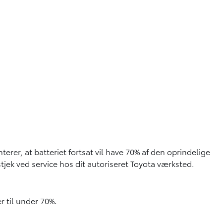
 fra din tidligere kørsel. Dette forbrug kan være højt
r påvirker din rækkevidde: Hastighed, kørselsmønster, vejr,
g), kørerutens geografi i højdemeter, udetemperatur og
erer samt bagage i bilen mm.
erer, at batteriet fortsat vil have 70% af den oprindelige
jek ved service hos dit autoriseret Toyota værksted.
r til under 70%.