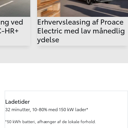
ring ved
Erhvervsleasing af Proace
 C-HR+
Electric med lav månedlig
ydelse
Ladetider
32 minutter, 10-80% med 150 kW lader*
*50 kWh batteri, afhænger af de lokale forhold.