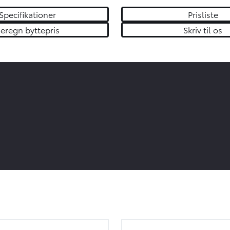
Specifikationer
Prisliste
eregn byttepris
Skriv til os
4
/
16