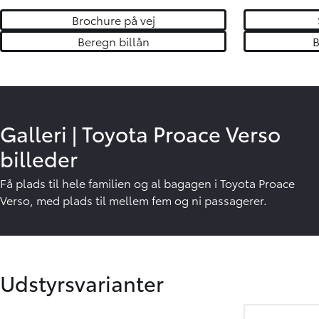
Brochure på vej
Beregn billån
B
Galleri
|
Toyota Proace Verso
billeder
F
å plads til hele familien og al bagagen i Toyota Proace
Verso, med plads til mellem fem og ni passagerer.
Udstyrsvarianter