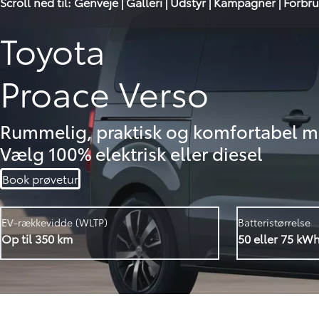
Scroll ned til
:
Genveje
|
Galleri
|
Udstyr
|
Kampagner
|
Forbru
Toyota
Proace Verso
Rummelig, praktisk og komfortabel m
Vælg 100% elektrisk eller diesel
Book prøvetur
EV-rækkevidde (WLTP)
Batteristørrelse
Op til 350 km
50 eller 75 kW