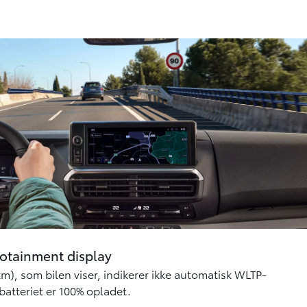
fotainment display
), som bilen viser, indikerer ikke automatisk WLTP-
batteriet er 100% opladet.
 instrumentbrættet, beregnes efter en algoritme, der tager