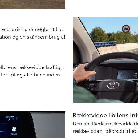
Eco-driving er nøglen til at
ation og en skånsom brug af
lbilens rækkevidde kraftigt.
ler køling af elbilen inden
Rækkevidde i bilens In
Den anslåede rækkevidde (km
rækkevidden, på trods af at 
Den rækkevidde, der vises i