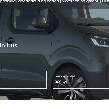
g/rækkevidde/ladetid og batteri
|
Sikkerhed og garanti
|
Eks
inibus
Trækkapacitet
h
1000 kg