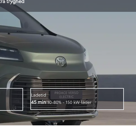
tra tryghed
Ladetid
45 min
1
0-80% - 150 kW lader